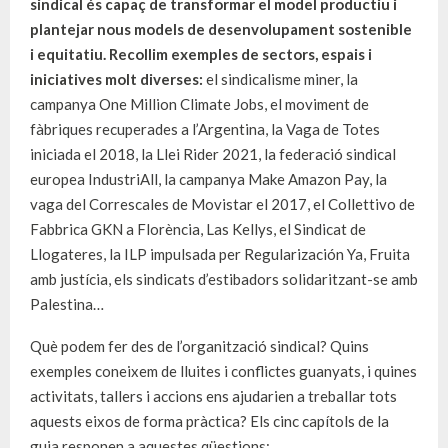
sindical és capaç de transformar el model productiu i
plantejar nous models de desenvolupament sostenible
i equitatiu.
Recollim exemples de sectors, espais i
iniciatives molt diverses:
el sindicalisme miner, la
campanya One Million Climate Jobs, el moviment de
fàbriques recuperades a l’Argentina, la Vaga de Totes
iniciada el 2018, la Llei Rider 2021,
la federació sindical
europea IndustriAll, la campanya Make Amazon Pay, la
vaga del Correscales de Movistar el 2017, el Collettivo de
Fabbrica GKN a Florència, Las Kellys, el Sindicat de
Llogateres, la ILP impulsada per Regularización Ya, Fruita
amb justícia, els sindicats d’estibadors solidaritzant-se amb
Palestina…
Què podem fer des de l’organització sindical? Quins
exemples coneixem de lluites i conflictes guanyats, i quines
activitats, tallers i accions ens ajudarien a treballar tots
aquests eixos de forma pràctica? Els cinc capítols de la
guia responen a aquestes qüestions: