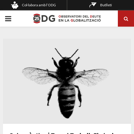
Col·labora amb l’ODG
Butlletí
PRIMARY
MENU