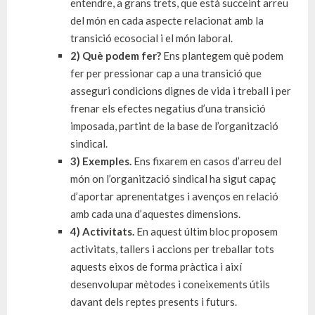
entendre, a grans trets, que està succeint arreu
del món en cada aspecte relacionat amb la
transició ecosocial i el món laboral.
2) Què podem fer?
Ens plantegem què podem
fer per pressionar cap a una transició que
asseguri condicions dignes de vida i treball i per
frenar els efectes negatius d’una transició
imposada, partint de la base de l’organització
sindical.
3) Exemples.
Ens fixarem en casos d’arreu del
món on l’organització sindical ha sigut capaç
d’aportar aprenentatges i avenços en relació
amb cada una d’aquestes dimensions.
4) Activitats.
En aquest últim bloc proposem
activitats, tallers i accions per treballar tots
aquests eixos de forma pràctica i així
desenvolupar mètodes i coneixements útils
davant dels reptes presents i futurs.