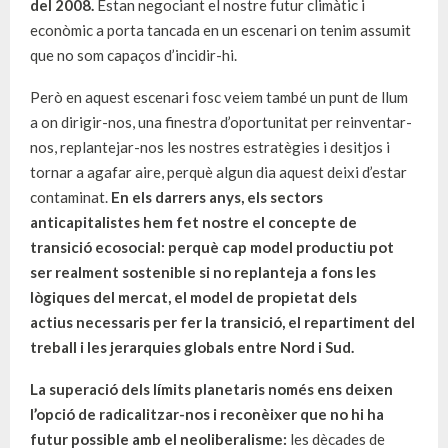
del 2008.
Estan negociant el nostre futur climàtic i
econòmic a porta tancada en un escenari on tenim assumit
que no som capaços d’incidir-hi.
Però en aquest escenari fosc veiem també un punt de llum
a on dirigir-nos, una finestra d’oportunitat per reinventar-
nos, replantejar-nos les nostres estratègies i desitjos i
tornar a agafar aire, perquè algun dia aquest deixi d’estar
contaminat.
En els darrers anys, els sectors
anticapitalistes hem fet nostre el concepte de
transició ecosocial: perquè cap model productiu pot
ser realment sostenible si no replanteja a fons les
lògiques del mercat, el model de propietat dels
actius necessaris per fer la transició, el repartiment del
treball i les jerarquies globals entre Nord i Sud.
La superació dels límits planetaris només ens deixen
l’opció de radicalitzar-nos i reconèixer que no hi ha
futur possible amb el neoliberalisme:
les dècades de