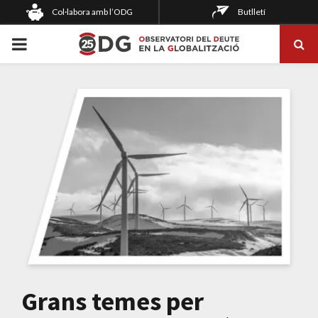
Col·labora amb l’ODG
Butlletí
PRIMARY
MENU
Grans temes per