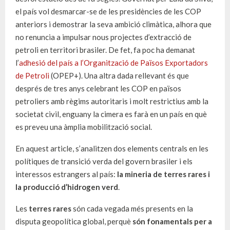
el país vol desmarcar-se de les presidències de les COP
anteriors i demostrar la seva ambició climàtica, alhora que
no renuncia a impulsar nous projectes d’extracció de
petroli en territori brasiler. De fet, fa poc ha demanat
l’
adhesió del país a l’Organització de Països Exportadors
de Petroli
(OPEP+). Una altra dada rellevant és que
després de tres anys celebrant les COP en països
petroliers amb règims autoritaris i molt restrictius amb la
societat civil, enguany la cimera es farà en un país en què
es preveu una àmplia mobilització social.
En aquest article, s’analitzen dos elements centrals en les
polítiques de transició verda del govern brasiler i els
interessos estrangers al país:
la mineria de terres rares i
la producció d’hidrogen verd
.
Les
terres rares
són cada vegada més presents en la
disputa geopolítica global, perquè
són fonamentals per a