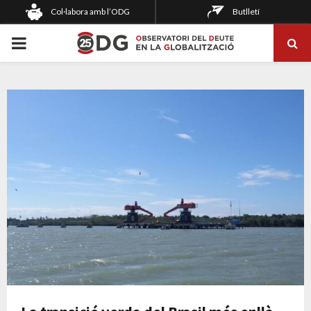
Col·labora amb l’ODG
Butlletí
PRIMARY
MENU