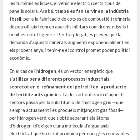
les turbines eòliques, el vehicle elèctric i certs tipus de
panells solars. Ara bé,
també es fan servir en la indústria
fòssil
: per a la fabricació de cotxes de combustió i refineria
de petroli, així com en aparells militars com drons, míssils i
bombes «intel·ligents». Per tot plegat, es preveu que la
demanda d’aquests minerals augmenti exponencialment en
els propers anys, i tenir-ne el control promet poder polític i
econòmic.
En el cas de l’
hidrogen
, és un vector energètic que
s’utilitza per a diferents processos industrials,
sobretot en el refinament del petroli i en la producció
de fertilitzants químics
. La descarbonització d’aquests
sectors passa per la substitució de l’hidrogen gris —que
s’empra actualment i es produeix mitjançant gas fòssil—
per hidrogen verd, que s’obté separant els àtoms
d’hidrogen i d’oxigen d’una molècula d’aigua amb
electricitat que ha estat produïda per energies renovables.