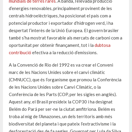
mundials de terres rares
. A banda, l’elevada producció
d’energies renovables, principalment provinent de les
centrals hidroelèctriques, ha posicionat el país com a
potencial productor i exportador d’hidrogen verd, i ha
despertat l’interès de la Unió Europea. El govern brasiler
també s’ha mostrat favorable als mercats de carboni com a
oportunitat per obtenir finançament, tot i la
dubtosa
contribució
efectiva a la reducció d’emissions.
A la Convenció de Rio del 1992 es va crear el Conveni
marc de les Nacions Unides sobre el canvi climàtic
(CMNUCC), que és l’organisme que promou la Conferència
de les Nacions Unides sobre Canvi Climàtic, o la
Conferència de les Parts (COP, per les sigles en anglès).
Aquest any, el Brasil presideix la COP30 i ha designat
Belém do Pará per ser-ne la ciutat amfitriona. Belém es
troba al mig de l’Amazones, un dels territoris amb més
biodiversitat del planeta i que pateix l’extractivisme i la
desforestació des de fa segles. Governat per Lula da Silva,