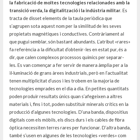
la fabricació de moltes tecnologies relacionades amb la
transició verda, la digitalització i la indústria militar
. Es
tracta de disset elements de la taula periòdica que
s’agrupen sota aquest nom per la similitud de les seves
propietats magnètiques i conductives. Contràriament al
que pugui semblar, són bastant abundants. L’atribut «rares»
fa referència a la dificultat d’obtenir-les en estat pur, és a
dir, que calen complexos processos químics per separar-
les. Es van començar a fer servir de manera àmplia per a la
il·luminació de grans àrees industrials, però en l’actualitat
tenen multiplicitat d’usos i les trobem en la majoria de
tecnologies emprades en el dia a dia. En petites quantitats
poden produir resultats únics quan s’afegeixen a altres
materials i, fins i tot, poden substituir minerals crítics en la
producció d’algunes tecnologies. D’una banda, dispositius
digitals com els mòbils, els discs durs i els cables de fibra
òptica necessiten terres rares per funcionar. D’altra banda,
també s’usen en algunes de les tecnologies «verdes» com