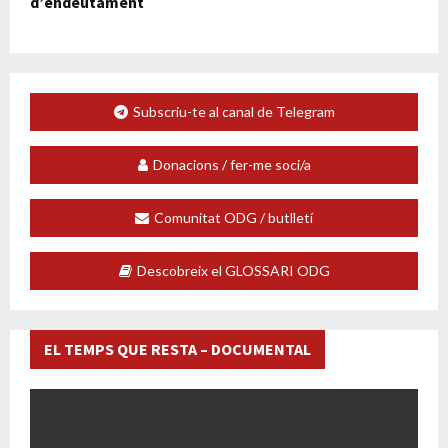
d’endeutament
Subscriu-te al canal de Telegram
Donacions / fer-me soci/a
Comunitat ODG / butlletí
Descobreix el GLOSSARI ODG
EL TEMPS QUE RESTA – DOCUMENTAL