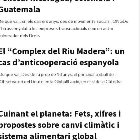
Guatemala
De què va… En els darrers anys, des de moviments socials i ONGDs
s’ha assenyalat a les empreses transnacionals com un actor
vulnerador dels Drets
El “Complex del Riu Madera”: un
cas d’anticooperació espanyola
De què va…Des de fa prop de 10 anys, el principal treball de l
Observatori del Deute en la Globalització, en el si de la Càtedra
Cuinant el planeta: Fets, xifres i
propostes sobre canvi climàtic i
sistema alimentari global