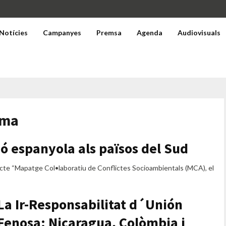
Notícies
Campanyes
Premsa
Agenda
Audiovisuals
ima
ió espanyola als països del Sud
cte “Mapatge Col•laboratiu de Conflictes Socioambientals (MCA), el
La Ir-Responsabilitat d´Unión
Fenosa: Nicaragua, Colòmbia i