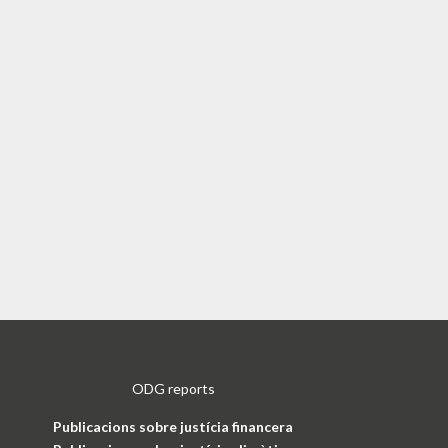
ODG reports
Publicacions sobre justícia financera