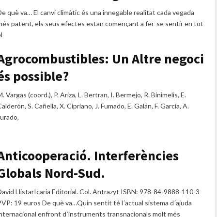
De què va… El canvi climàtic és una innegable realitat cada vegada
més patent, els seus efectes estan començant a fer-se sentir en tot
l
Agrocombustibles: Un Altre negoci
és possible?
. Vargas (coord.), P. Ariza, L. Bertran, I. Bermejo, R. Binimelis, E.
alderón, S. Cañella, X. Cipriano, J. Fumado, E. Galán, F. García, A.
Jurado,
Anticooperació. Interferències
Globals Nord-Sud.
David LlistarIcaria Editorial. Col. Antrazyt ISBN: 978-84-9888-110-3
PVP: 19 euros De què va…Quin sentit té l´actual sistema d´ajuda
internacional enfront d´instruments transnacionals molt més