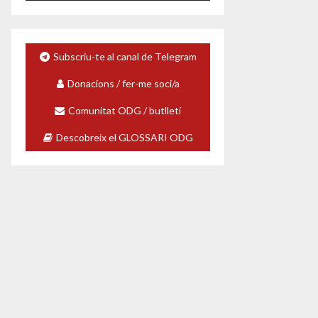
c
t
o
r
Subscriu-te al canal de Telegram
d
e
Donacions / fer-me soci/a
v
Comunitat ODG / butlletí
í
d
Descobreix el GLOSSARI ODG
e
o