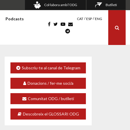
Col·labora amb l’ODG
Butlletí
Podcasts
CAT
ESP
ENG
Subscriu-te al canal de Telegram
Donacions / fer-me soci/a
Comunitat ODG / butlletí
Descobreix el GLOSSARI ODG