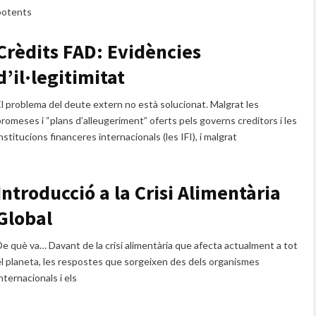
potents
Crèdits FAD: Evidències
d’il·legitimitat
El problema del deute extern no està solucionat. Malgrat les
promeses i “plans d’alleugeriment” oferts pels governs creditors i les
nstitucions financeres internacionals (les IFI), i malgrat
Introducció a la Crisi Alimentària
Global
De què va… Davant de la crisi alimentària que afecta actualment a tot
el planeta, les respostes que sorgeixen des dels organismes
nternacionals i els