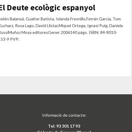
El Deute ecològic espanyol
Belén Balanyá, Gualter Batista, Iolanda Fresnillo,Ferrán García, Tom
Kucharz, Rosa Lago, David Llistar,Miquel Ortega, Ignasi Puig, Daniela
RussiMuñoz Moya editoresGener 2006140 pàgs. ISBN: 84-8010-
153-9 PVP:
Informació de contacte:
Tel: 93 301 17 93