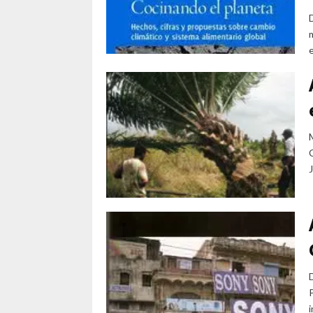
e
M
C