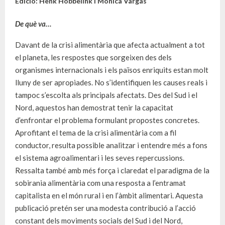
Edició: Henk Hobbelink i Mónica Vargas
De què va…
Davant de la crisi alimentària que afecta actualment a tot
el planeta, les respostes que sorgeixen des dels
organismes internacionals i els països enriquits estan molt
lluny de ser apropiades. No s’identifiquen les causes reals i
tampoc s’escolta als principals afectats. Des del Sud i el
Nord, aquestos han demostrat tenir la capacitat
d’enfrontar el problema formulant propostes concretes.
Aprofitant el tema de la crisi alimentària com a fil
conductor, resulta possible analitzar i entendre més a fons
el sistema agroalimentari i les seves repercussions.
Ressalta també amb més força i claredat el paradigma de la
sobirania alimentària com una resposta a l’entramat
capitalista en el món rural i en l’àmbit alimentari. Aquesta
publicació pretén ser una modesta contribució a l’acció
constant dels moviments socials del Sud i del Nord,