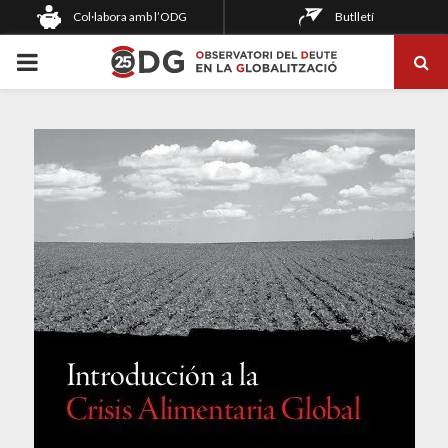
Col·labora amb l’ODG
Butlletí
PRIMARY
MENU