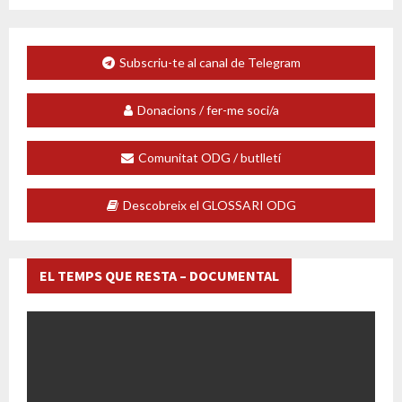
Subscriu-te al canal de Telegram
Donacions / fer-me soci/a
Comunitat ODG / butlletí
Descobreix el GLOSSARI ODG
EL TEMPS QUE RESTA – DOCUMENTAL