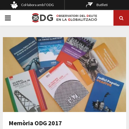
Col·labora amb l’ODG
Butlletí
PRIMARY
MENU
Memòria ODG 2017