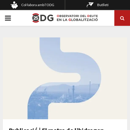
Col·labora amb l’ODG
Butlletí
PRIMARY
MENU