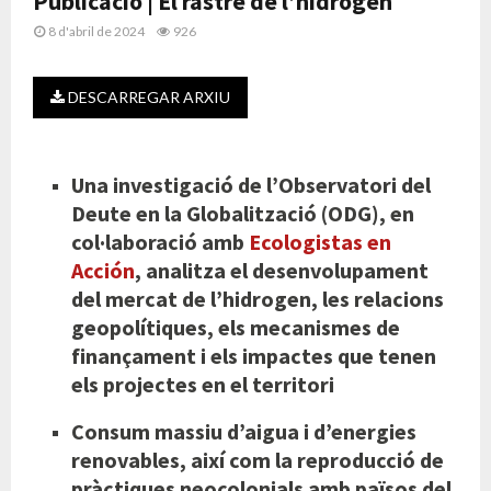
Publicació | El rastre de l’hidrogen
8 d'abril de 2024
926
DESCARREGAR ARXIU
Una investigació de l’Observatori del
Deute en la Globalització (ODG), en
col·laboració amb
Ecologistas en
Acción
, analitza el desenvolupament
del mercat de l’hidrogen, les relacions
geopolítiques, els mecanismes de
finançament i els impactes que tenen
els projectes en el territori
Consum massiu d’aigua i d’energies
renovables, així com la reproducció de
pràctiques neocolonials amb països del