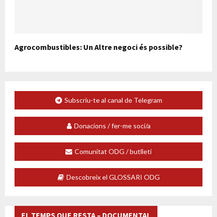
Agrocombustibles: Un Altre negoci és possible?
Subscriu-te al canal de Telegram
Donacions / fer-me soci/a
Comunitat ODG / butlletí
Descobreix el GLOSSARI ODG
EL TEMPS QUE RESTA – DOCUMENTAL