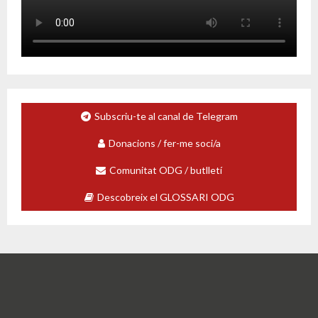
Subscriu-te al canal de Telegram
Donacions / fer-me soci/a
Comunitat ODG / butlletí
Descobreix el GLOSSARI ODG