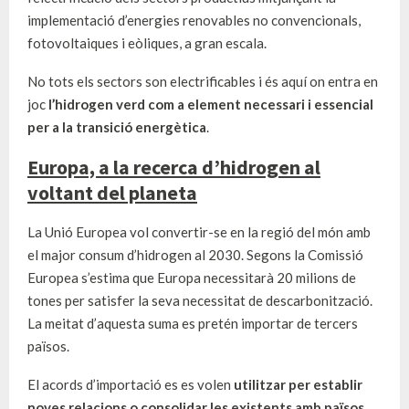
implementació d’energies renovables no convencionals,
fotovoltaiques i eòliques, a gran escala.
No tots els sectors son electrificables i és aquí on entra en
joc
l’hidrogen
verd
com a
element necessari i essencial
per a la transició energètica
.
Europa, a la recerca d’hidrogen al
voltant del planeta
La Unió Europea vol convertir-se en la regió del món amb
el major consum d’hidrogen al 2030. Segons la Comissió
Europea s’estima que Europa necessitarà 20 milions de
tones per satisfer la seva necessitat de descarbonització.
La meitat d’aquesta suma es pretén importar de tercers
països.
El acords d’importació es es volen
utilitzar per establir
noves relacion
s o consolidar les existents amb països