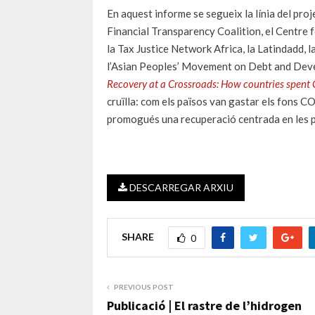
En aquest informe se segueix la línia del pro
Financial Transparency Coalition, el Centre 
la Tax Justice Network Africa, la Latindadd
l’Asian Peoples’ Movement on Debt and Deve
Recovery at a Crossroads: How countries spent 
cruïlla: com els països van gastar els fons C
promogués una recuperació centrada en les pe
DESCARREGAR ARXIU
SHARE
0
PREVIOUS POST
Publicació | El rastre de l’hidrogen