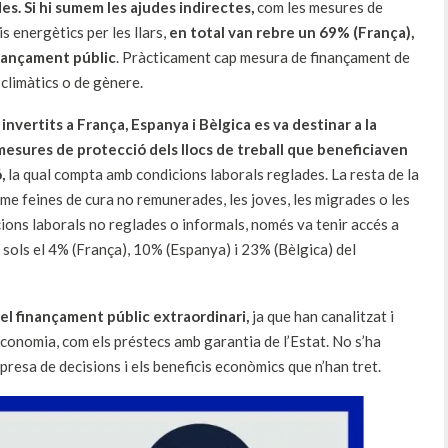
s. Si hi sumem les ajudes indirectes,
com les mesures de
s energètics per les llars,
en total van rebre un 69% (França),
inançament públic
. Pràcticament cap mesura de finançament de
s climàtics o de gènere.
 invertits a França, Espanya i Bèlgica es va destinar a la
 mesures de protecció dels llocs de treball que beneficiaven
,
la qual compta amb condicions laborals reglades. La resta de la
rme feines de cura no remunerades, les joves, les migrades o les
ions laborals no reglades o informals, només va tenir accés a
sols el 4% (França), 10% (Espanya) i 23% (Bèlgica) del
del finançament públic extraordinari,
ja que han canalitzat i
’economia, com els préstecs amb garantia de l’Estat. No s’ha
 presa de decisions i els beneficis econòmics que n’han tret.