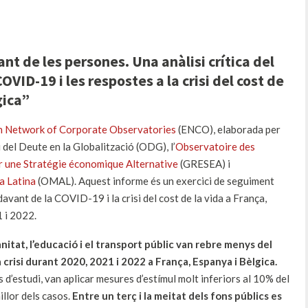
t de les persones. Una anàlisi crítica del
VID-19 i les respostes a la crisi del cost de
gica”
 Network of Corporate Observatories
(ENCO), elaborada per
del Deute en la Globalització (ODG), l’
Observatoire des
 une Stratégie économique Alternative
(GRESEA) i
a Latina
(OMAL). Aquest informe és un exercici de seguiment
avant de la COVID-19 i la crisi del cost de la vida a França,
 i 2022.
nitat, l’educació i el transport públic van rebre menys del
crisi durant 2020, 2021 i 2022 a França, Espanya i Bèlgica.
 d’estudi, van aplicar mesures d’estímul molt inferiors al 10% del
illor dels casos.
Entre un terç i la meitat dels fons públics es