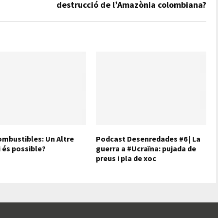
destrucció de l’Amazònia colombiana?
mbustibles: Un Altre
Podcast Desenredades #6 | La
 és possible?
guerra a #Ucraïna: pujada de
preus i pla de xoc