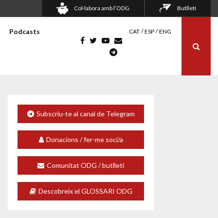
Col·labora amb l’ODG
Butlletí
Podcasts
CAT
ESP
ENG
Subscriu-te al canal de Telegram
Donacions / fer-me soci/a
Comunitat ODG / butlletí
Descobreix el GLOSSARI ODG