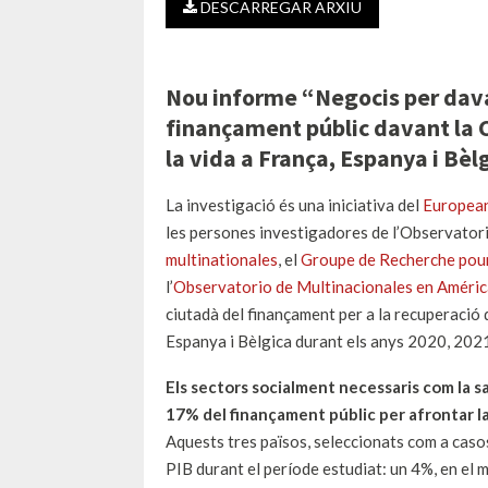
DESCARREGAR ARXIU
Nou informe “Negocis per davan
finançament públic davant la CO
la vida a França, Espanya i Bèl
La investigació és una iniciativa del
European
les persones investigadores de l’Observatori 
multinationales
, el
Groupe de Recherche pour
l’
Observatorio de Multinacionales en Améric
ciutadà del finançament per a la recuperació d
Espanya i Bèlgica durant els anys 2020, 2021
Els sectors socialment necessaris com la sa
17% del finançament públic per afrontar la 
Aquests tres països, seleccionats com a casos
PIB durant el període estudiat: un 4%, en el m