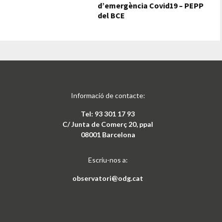
d’emergència Covid19 – PEPP
del BCE
Informació de contacte:
Tel: 93 301 17 93
C/ Junta de Comerç 20, ppal
08001 Barcelona
Escriu-nos a:
observatori@odg.cat