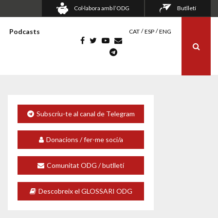
Col·labora amb l’ODG
Butlletí
Podcasts
CAT
ESP
ENG
Subscriu-te al canal de Telegram
Donacions / fer-me soci/a
Comunitat ODG / butlletí
Descobreix el GLOSSARI ODG