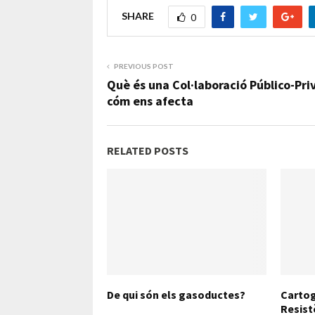
SHARE
0
PREVIOUS POST
Què és una Col·laboració Público-Pri
cóm ens afecta
RELATED POSTS
De qui són els gasoductes?
Cartog
Resist