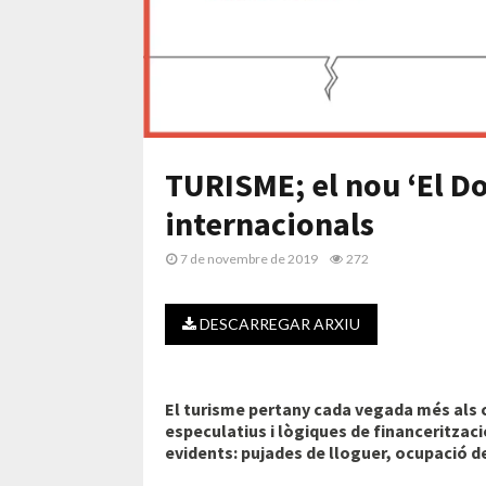
TURISME; el nou ‘El Do
internacionals
7 de novembre de 2019
272
DESCARREGAR ARXIU
El turisme pertany cada vegada més als c
especulatius i lògiques de financeritzaci
evidents: pujades de lloguer, ocupació de 