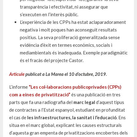
transparència i efectivitat, ni assegurar que
s’executen en l’interès públic.
L’experiència de les
CPPs
ha estat aclaparadorament
negativa i molt poques han aconseguit resultats
positius. La seva proliferació generalitzada sense
evidència d’èxit en termes econòmics, socials i
mediambientals és inadequada. Exemple paradigmàtic
és el fracàs del projecte Castor.
Articule
publicat a La Marea el 10 d’octubre, 2019.
L’informe
“Les col·laboracions publicoprivades (CPPs)
com a eines de privatització”
és una publicació en tres
parts que fa una radiografia del
marc legal
d’aquest tipus
de contractes a l’Estat espanyol, estudiant en profunditat
el cas de
les infraestructures, la sanitat i l’educació
. Ens
situa en el marc global, explicant les causes estructurals
d’aquesta gran empenta de privatitzacions encobertes dels