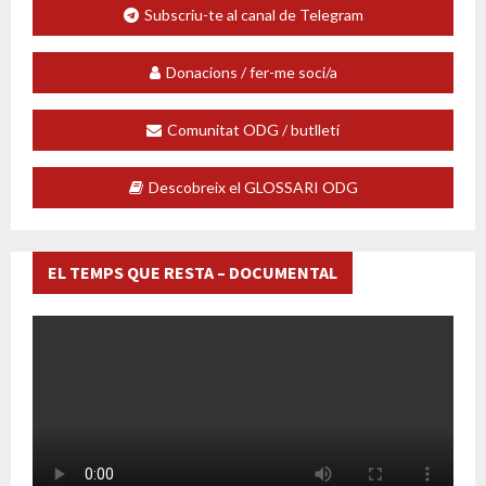
Subscriu-te al canal de Telegram
Donacions / fer-me soci/a
Comunitat ODG / butlletí
Descobreix el GLOSSARI ODG
EL TEMPS QUE RESTA – DOCUMENTAL