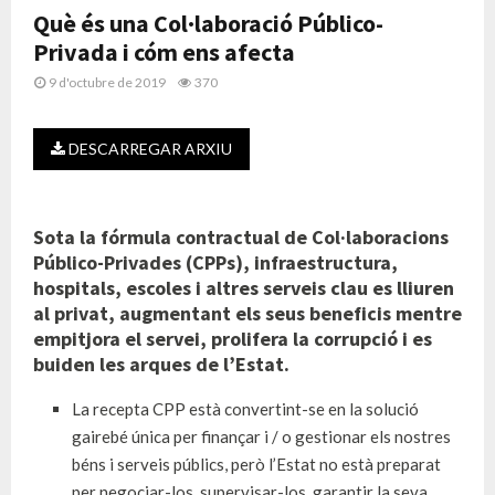
Què és una Col·laboració Público-
Privada i cóm ens afecta
9 d'octubre de 2019
370
DESCARREGAR ARXIU
Sota la fórmula contractual de Col·laboracions
Público-Privades (
CPPs
), infraestructura,
hospitals, escoles i altres serveis clau es lliuren
al privat, augmentant els seus beneficis mentre
empitjora el servei, prolifera la corrupció i es
buiden les arques de l’Estat.
La recepta
CPP
està convertint-se en la solució
gairebé única per finançar i / o gestionar els nostres
béns i serveis públics, però l’Estat no està preparat
per negociar-los, supervisar-los, garantir la seva