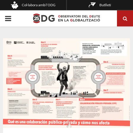
Col·labora amb l’ODG
Butlletí
PRIMARY
MENU