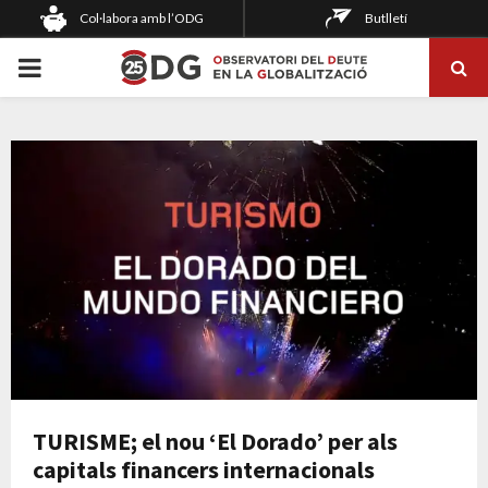
Col·labora amb l’ODG
Butlletí
PRIMARY
MENU
TURISME; el nou ‘El Dorado’ per als
capitals financers internacionals