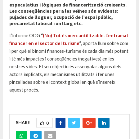
especulatius i lògiques de financerització creixents.
Les conseqüències per a les veïnes són evidents:
pujades de lloguer, ocupació de l’espai públic,
precarietat laboral i un llarg etc.
L’informe ODG
“
(No) Tot és mercantilitzable. L’entramat
financer en el sector del turisme
“
, aporta llum sobre com
i per què el binomi finances-turisme és cada dia més potent
i té més impactes i conseqüències (negatives) en les
nostres vides. El seu objectiu és assenyalar alguns dels
actors implicats, els mecanismes utilitzats i fer unes
pinzellades sobre el context global en què s’insereix
aquest procés.
SHARE
0