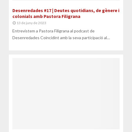
Desenredades #17 | Deutes quotidians, de gènere i
colonials amb Pastora Filigrana
13 de juny de 2023
Entrevistem a Pastora Filigrana al podcast de
Desenredades Coincidint amb la seva participació al
seminari de l’ODG, “El deute, la...