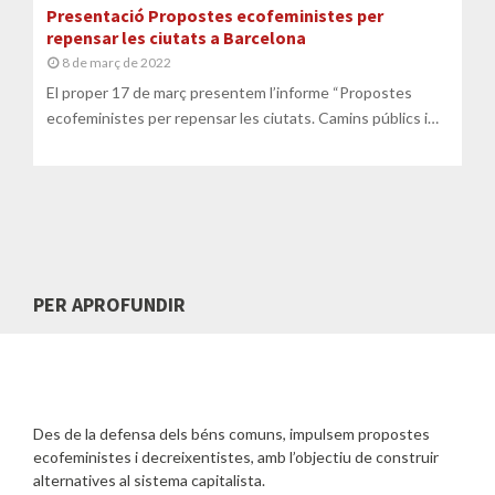
Presentació Propostes ecofeministes per
repensar les ciutats a Barcelona
8 de març de 2022
El proper 17 de març presentem l’informe “Propostes
ecofeministes per repensar les ciutats. Camins públics i
comunitaris”. Es tracta de...
PER APROFUNDIR
Des de la defensa dels béns comuns, impulsem propostes
ecofeministes i decreixentistes, amb l’objectiu de construir
alternatives al sistema capitalista.