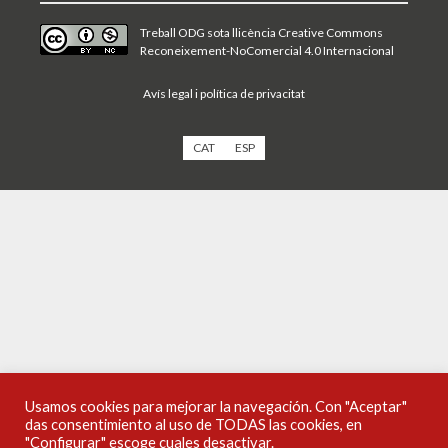
Treball ODG sota
llicència Creative Commons
Reconeixement-NoComercial 4.0 Internacional
Avís legal i política de privacitat
CAT
ESP
Usamos cookies para mejorar la navegación. Con "Aceptar"
das consentimiento al uso de TODAS las cookies, en
"Configurar" escoge cuales desactivar.