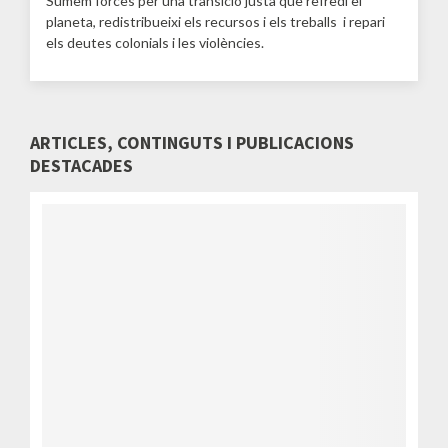
Sumem forces per una transició justa que refredi el
planeta, redistribueixi els recursos i els treballs i repari
els deutes colonials i les violències.
ARTICLES, CONTINGUTS I PUBLICACIONS
DESTACADES