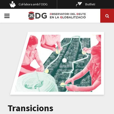
Col·labora amb l’ODG
Butlletí
PRIMARY
MENU
Transicions