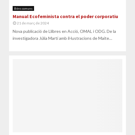
Béns comuns
Manual Ecofeminista contra el poder corporatiu
21 de març de 2024
Nova publicació de Llibres en Acció, OMAL i ODG. De la
investigadora Júlia Martí amb il·lustracions de Maite
Mentxaka, ara...