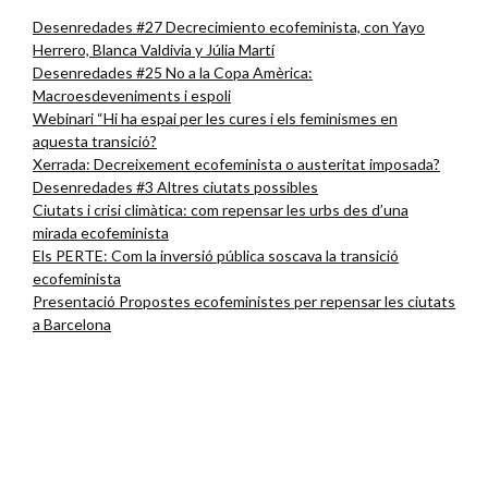
Desenredades #27 Decrecimiento ecofeminista, con Yayo
Herrero, Blanca Valdivia y Júlia Martí
Desenredades #25 No a la Copa Amèrica:
Macroesdeveniments i espoli
Webinari “Hi ha espai per les cures i els feminismes en
aquesta transició?
Xerrada: Decreixement ecofeminista o austeritat imposada?
Desenredades #3 Altres ciutats possibles
Ciutats i crisi climàtica: com repensar les urbs des d’una
mirada ecofeminista
Els PERTE: Com la inversió pública soscava la transició
ecofeminista
Presentació Propostes ecofeministes per repensar les ciutats
a Barcelona