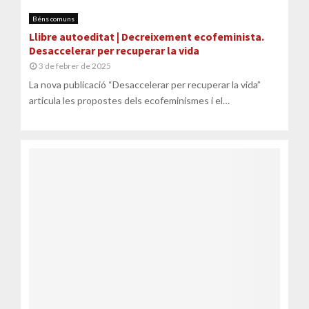
Béns comuns
Llibre autoeditat | Decreixement ecofeminista.
Desaccelerar per recuperar la vida
3 de febrer de 2025
La nova publicació “Desaccelerar per recuperar la vida”
articula les propostes dels ecofeminismes i el
decreixement amb l’objectiu de buscar...