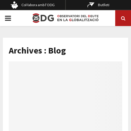
Col·labora amb l’ODG
Butlletí
PRIMARY
MENU
Archives : Blog