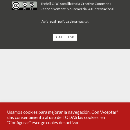
Treball ODG sota
llicència Creative Commons
Reconeixement-NoComercial 4.0 Internacional
Avís legal i política de privacitat
CAT
ESP
Usamos cookies para mejorar la navegación. Con "Aceptar"
das consentimiento al uso de TODAS las cookies, en
"Configurar" escoge cuales desactivar.