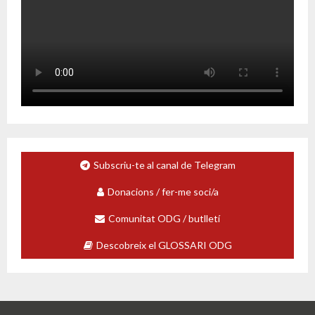
Subscriu-te al canal de Telegram
Donacions / fer-me soci/a
Comunitat ODG / butlletí
Descobreix el GLOSSARI ODG