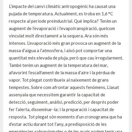
L’impacte del canvi climàtic antropogènic ha causat una
pujada de temperatura. Actualment, es troba en 1,6 °C
respecte al període preindustrial. Què implica? Tenim un
augment de l’evaporació i l’evapotranspiració, quelcom
vinculat molt directament a la sequera. Ara són més
intenses. L’evaporació més gran provoca un augment de la
massa d’aigua a l’atmosfera, i això pot comportar una
quantitat més elevada de pluja, però que cau irregularment.
També tenim un augment de la temperatura del mar,
afavorint l’escalfament de la massa d’aire i la pèrdua de
vapor. Tot plegat contribueix al naixement de grans
tempestes. Sobre com afrontar aquests fenòmens, Llasat
assenyala que necessitem garantir la capacitat de
detecció, seguiment, anàlisi, predicció, per després poder
fer l’alerta, disseminar-la; i la preparació i capacitat de
resposta. Tot plegat són moments d’un cronograma que ha
d’estar actiu durant tot l’any, a predisposició de les
emergències sobrevingudes o de les quals podem tenir una