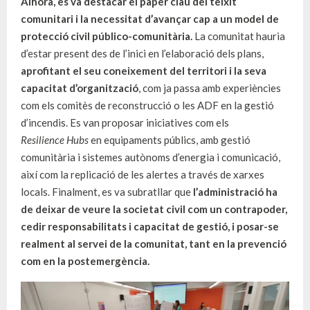
Alhora, es va destacar el paper clau del teixit
comunitari i la necessitat d’avançar cap a un model de
protecció civil público-comunitària.
La comunitat hauria
d’estar present des de l’inici en l’elaboració dels plans,
aprofitant el seu coneixement del territori i la seva
capacitat d’organització
, com ja passa amb experiències
com els comitès de reconstrucció o les ADF en la gestió
d’incendis. Es van proposar iniciatives com els
Resilience
Hubs
en equipaments públics, amb gestió
comunitària i sistemes autònoms d’energia i comunicació,
així com la replicació de les alertes a través de xarxes
locals. Finalment, es va subratllar que
l’administració ha
de deixar de veure la societat civil com un contrapoder,
cedir responsabilitats i capacitat de gestió, i posar-se
realment al servei de la comunitat, tant en la prevenció
com en la postemergència.