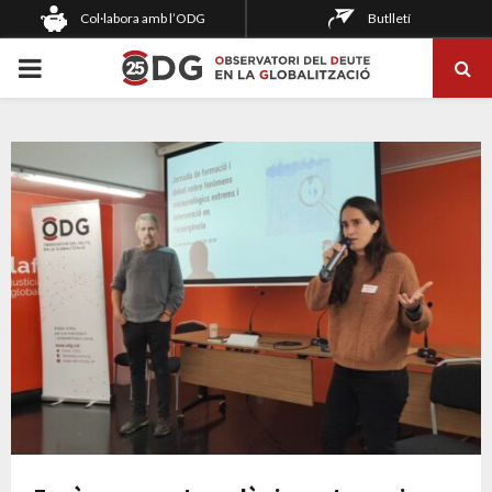
Col·labora amb l’ODG
Butlletí
PRIMARY
MENU