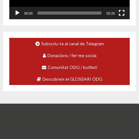
c
t
o
00:00
05:20
r
d
e
v
Subscriu-te al canal de Telegram
í
d
Donacions / fer-me soci/a
e
o
Comunitat ODG / butlletí
Descobreix el GLOSSARI ODG
The Debt Observatory in Globalisation