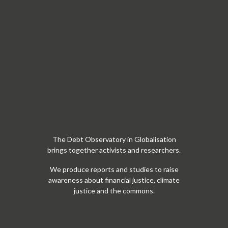
brings together activists and researchers.
We produce reports and studies to raise
awareness about financial justice, climate
justice and the commons.
Informació de contacte:
Tel: 93 301 17 93
C/ Junta de Comerç 20, ppal
08001 Barcelona
Escriu-nos a:
observatori@odg.cat