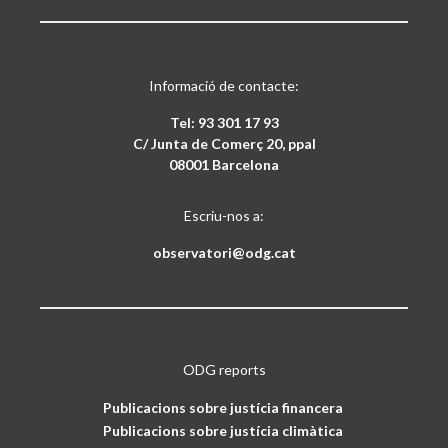
ODG reports
Publicacions sobre justícia financera
Publicacions sobre justícia climàtica
Publicacions sobre béns comuns
Follow our activity on the networks:
Treball ODG sota
llicència Creative Commons
Reconeixement-NoComercial 4.0 Internacional
Avís legal i política de privacitat