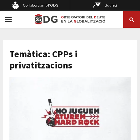
Col·labora amb l’ODG
Butlletí
PRIMARY
MENU
Temàtica: CPPs i
privatitzacions