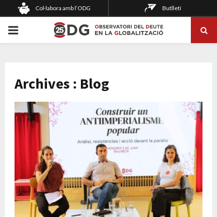
Col·labora amb l’ODG
Butlletí
PRIMARY
MENU
Archives : Blog