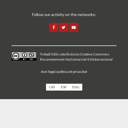
Follow our activity on the networks:
Treball ODG sota
llicència Creative Commons
Reconeixement-NoComercial 4.0 Internacional
Avís legal i política de privacitat
CAT
ESP
ENG