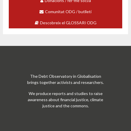
Donacions / fer-me soci/a
e
o
Comunitat ODG / butlletí
Descobreix el GLOSSARI ODG
The Debt Observatory in Globalisation
brings together activists and researchers.
We produce reports and studies to raise
awareness about financial justice, climate
justice and the commons.