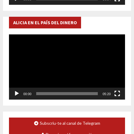
r
d
e
ALICIA EN EL PAÍS DEL DINERO
v
í
d
R
e
e
o
p
r
o
d
u
c
t
o
00:00
05:20
r
d
e
v
Subscriu-te al canal de Telegram
í
d