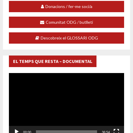
Donacions / fer-me soci/a
Comunitat ODG / butlletí
Descobreix el GLOSSARI ODG
EL TEMPS QUE RESTA – DOCUMENTAL
R
e
p
r
o
d
u
c
t
o
00:00
36:54