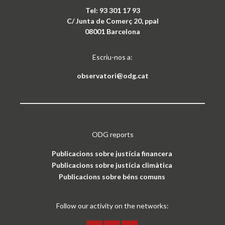
Publicacions sobre justícia financera
Publicacions sobre justícia climàtica
Publicacions sobre béns comuns
Follow our activity on the networks:
Treball ODG sota
llicència Creative Commons
Reconeixement-NoComercial 4.0 Internacional
Avís legal i política de privacitat
CAT
ESP
ENG