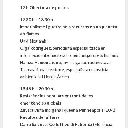
17 h Obertura de portes
17.30 h – 18.30 h
Imperialisme i guerra pels recursos en un planeta
en flames
Un diàleg amb:
Olga Rodríguez
, periodista especialitzada en
informació internacional, orient mitjà i drets humans
Hamza Hamouchene
, investigador i activista al
Transnational Institute, especialista en justícia
ambiental al Nord d’Àfrica
18.45 h – 20.30 h
Resistències populars enfront de les
emergències globals
Zir
, activista indígena i queer a
Minneapolis
(EUA)
Revoltes de la Terra
Dario Salvetti, Collettivo di Fabbrica
(Florència,