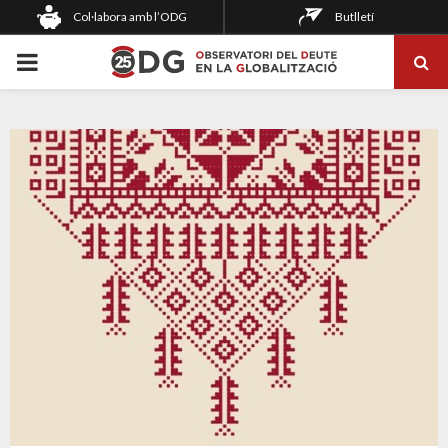
Col·labora amb l’ODG
Butlletí
PRIMARY
MENU