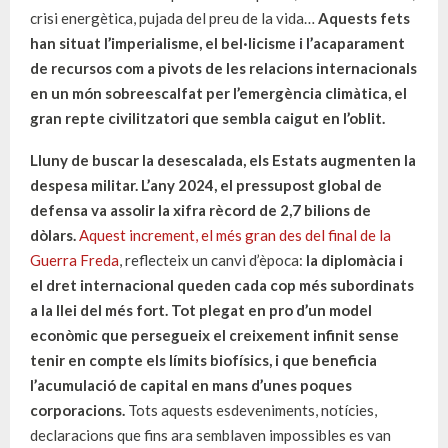
crisi energètica, pujada del preu de la vida…
Aquests fets
han situat l’imperialisme, el bel·licisme i l’acaparament
de recursos com a pivots de les relacions internacionals
en un món sobreescalfat per l’emergència climàtica, el
gran repte civilitzatori que sembla caigut en l’oblit.
Lluny de buscar la desescalada, els Estats augmenten la
despesa militar. L’any 2024, el pressupost global de
defensa va assolir la xifra rècord de 2,7 bilions de
dòlars.
Aquest increment, el més gran des del final de la
Guerra Freda
, reflecteix un canvi d’època:
la diplomàcia i
el dret internacional queden cada cop més subordinats
a la llei del més fort. Tot plegat en pro d’un model
econòmic que persegueix el creixement infinit sense
tenir en compte els límits biofísics, i que beneficia
l’acumulació de capital en mans d’unes poques
corporacions.
Tots aquests esdeveniments, notícies,
declaracions que fins ara semblaven impossibles es van