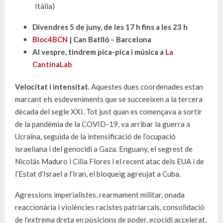
Itàlia)
Divendres 5 de juny, de les 17 h fins a les 23 h
Bloc4BCN
| Can Batlló – Barcelona
Al vespre, tindrem pica-pica i música a
La
CantinaLab
Velocitat i intensitat.
Aquestes dues coordenades estan
marcant els esdeveniments que se succeeixen a la tercera
dècada del segle XXI. Tot just quan es començava a sortir
de la pandèmia de la COVID-19, va arribar la guerra a
Ucraïna, seguida de la intensificació de l’ocupació
israeliana i del genocidi a Gaza. Enguany, el segrest de
Nicolás Maduro i Cilia Flores i el recent atac dels EUA i de
l’Estat d’Israel a l’Iran, el bloqueig agreujat a Cuba.
Agressions imperialistes, rearmament militar, onada
reaccionària i violències racistes patriarcals, consolidació
de l’extrema dreta en posicions de poder, ecocidi accelerat,