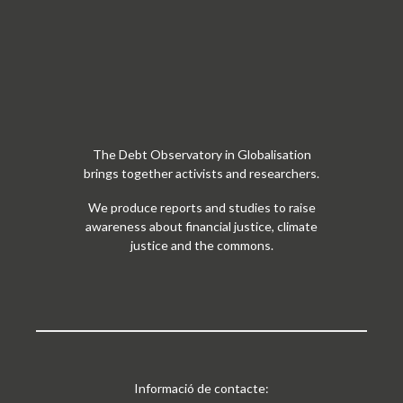
Informació de contacte:
Tel: 93 301 17 93
C/ Junta de Comerç 20, ppal
08001 Barcelona
Escriu-nos a:
observatori@odg.cat
ODG reports