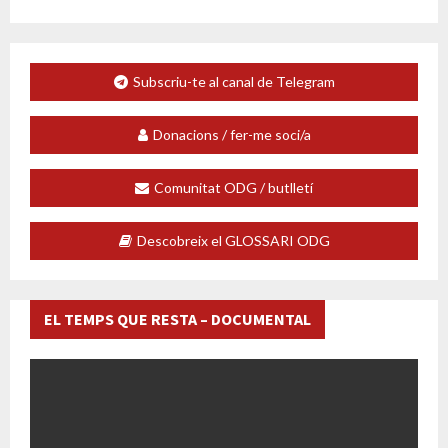
Subscriu-te al canal de Telegram
Donacions / fer-me soci/a
Comunitat ODG / butlletí
Descobreix el GLOSSARI ODG
EL TEMPS QUE RESTA – DOCUMENTAL