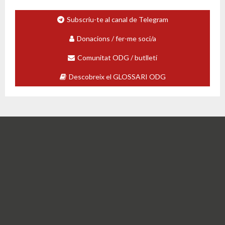
Subscriu-te al canal de Telegram
Donacions / fer-me soci/a
Comunitat ODG / butlletí
Descobreix el GLOSSARI ODG
The Debt Observatory in Globalisation
brings together activists and researchers.
We produce reports and studies to raise
awareness about financial justice, climate
justice and the commons.