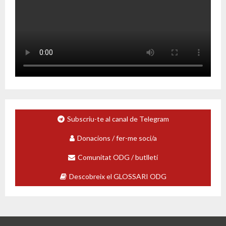
Subscriu-te al canal de Telegram
Donacions / fer-me soci/a
Comunitat ODG / butlletí
Descobreix el GLOSSARI ODG