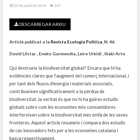
23 de juliol de 2014
207
DESCARREGAR ARXIU
Article publicat a la
Revista Ecologia Política
, N. 46.
David Llistar , Eneko Garmendia, Leire Urkidi , Iñaki Arto
Qui destrueix la biodiversitat global? Encara que hi ha
evidències clares que l'augment del comerç internacional, i
per tant dels fluxos d'energia i materials associats,
contribueixen significativament a la pèrdua de
biodiversitat, la veritat és que no hi ha gaires estudis
globals sobre com les economies més consumidores
interfereixen sobre la biodiversitat més enllà de les seves
fronteres. Aquest article resumeix i compara dos estudis
de cas innovadors fets per a les economies catalana i
basca respectivament.