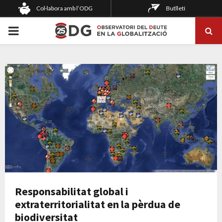
Col·labora amb l’ODG
Butlletí
PRIMARY
MENU
Responsabilitat global i
extraterritorialitat en la pèrdua de
biodiversitat