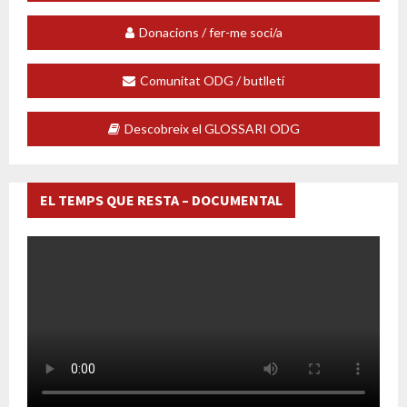
Donacions / fer-me soci/a
Comunitat ODG / butlletí
Descobreix el GLOSSARI ODG
EL TEMPS QUE RESTA – DOCUMENTAL