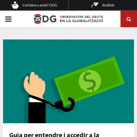
Col·labora amb l’ODG
Butlletí
PRIMARY
MENU
Guia per entendre i accedir a la