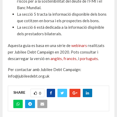
riscos per a la sostenibilitat del deute de l’FMI i el
Banc Mundial.
La secció 5 tracta la informació disponible dels bons
que cotitzen en borsa i els prospectes dels bons.
La secció 6 està dedicada a la informació dispinible
dels prestadors bilaterals.
Aquesta guia es basa en una sèrie de
webinars
realitzats
per Jubilee Debt Campaign en 2020. Pots consultar i
descarregar la versió en
anglès,
francès,
i
portuguès
.
Per contactar amb Jubilee Debt Campaign:
info@jubileedebt.org.uk
SHARE
0