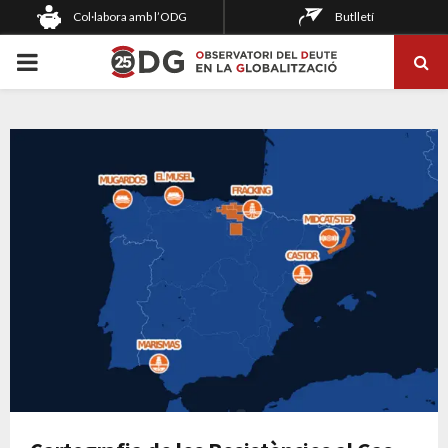
Col·labora amb l’ODG
Butlletí
PRIMARY
MENU