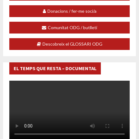
Donacions / fer-me soci/a
Comunitat ODG / butlletí
Descobreix el GLOSSARI ODG
EL TEMPS QUE RESTA – DOCUMENTAL