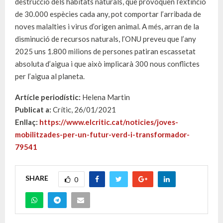
destrucció dels hàbitats naturals, que provoquen l’extinció
de 30.000 espècies cada any, pot comportar l’arribada de
noves malalties i virus d’origen animal. A més, arran de la
disminució de recursos naturals, l’ONU preveu que l’any
2025 uns 1.800 milions de persones patiran escassetat
absoluta d’aigua i que això implicarà 300 nous conflictes
per l’aigua al planeta.
Artícle periodístic:
Helena Martin
Publicat a:
Crític, 26/01/2021
Enllaç:
https://www.elcritic.cat/noticies/joves-
mobilitzades-per-un-futur-verd-i-transformador-
79541
SHARE
0