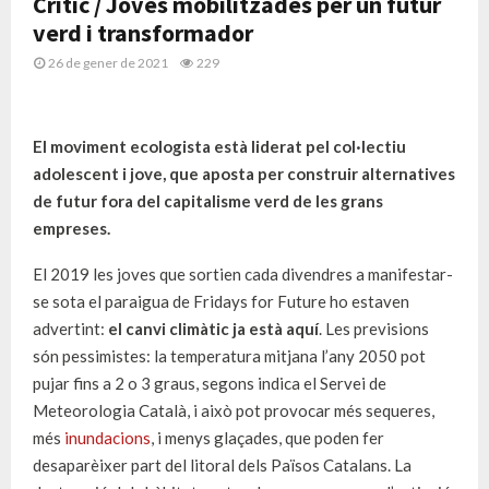
Crític / Joves mobilitzades per un futur
verd i transformador
26 de gener de 2021
229
El moviment ecologista està liderat pel col·lectiu
adolescent i jove, que aposta per construir alternatives
de futur fora del capitalisme verd de les grans
empreses.
El 2019 les joves que sortien cada divendres a manifestar-
se sota el paraigua de Fridays for Future ho estaven
advertint:
el canvi climàtic ja està aquí
. Les previsions
són pessimistes: la temperatura mitjana l’any 2050 pot
pujar fins a 2 o 3 graus, segons indica el Servei de
Meteorologia Català, i això pot provocar més sequeres,
més
inundacions
, i menys glaçades, que poden fer
desaparèixer part del litoral dels Països Catalans. La