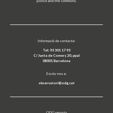
justice and the commons.
Informació de contacte:
Tel: 93 301 17 93
C/ Junta de Comerç 20, ppal
08001 Barcelona
Escriu-nos a:
observatori@odg.cat
ODG reports