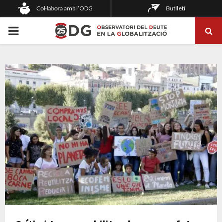
Col·labora amb l’ODG
Butlletí
PRIMARY
MENU