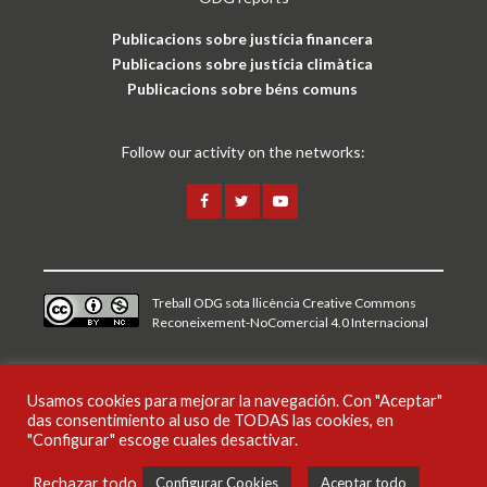
Publicacions sobre justícia financera
Publicacions sobre justícia climàtica
Publicacions sobre béns comuns
Follow our activity on the networks:
Treball ODG sota
llicència Creative Commons
Reconeixement-NoComercial 4.0 Internacional
Avís legal i política de privacitat
Usamos cookies para mejorar la navegación. Con "Aceptar"
das consentimiento al uso de TODAS las cookies, en
CAT
ESP
ENG
"Configurar" escoge cuales desactivar.
Rechazar todo
Configurar Cookies
Aceptar todo