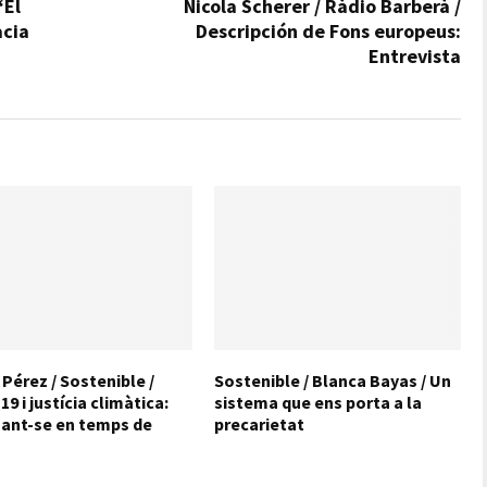
“El
Nicola Scherer / Ràdio Barberà /
acia
Descripción de Fons europeus:
Entrevista
 Pérez / Sostenible /
Sostenible / Blanca Bayas / Un
9 i justícia climàtica:
sistema que ens porta a la
ant-se en temps de
precarietat
)