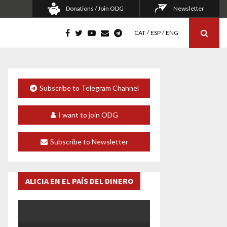
Donations / Join ODG
Newsletter
CAT
ESP
ENG
Subscribe to Telegram Channel
I want to join ODG
Subscribe to Newsletter
ALICIA EN EL PAÍS DEL DINERO