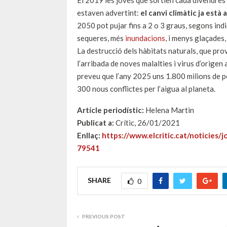
El 2019 les joves que sortien cada divendres
estaven advertint:
el canvi climàtic ja està 
2050 pot pujar fins a 2 o 3 graus, segons ind
sequeres, més
inundacions
, i menys glaçades,
La destrucció dels hàbitats naturals, que pr
l’arribada de noves malalties i virus d’origen
preveu que l’any 2025 uns 1.800 milions de p
300 nous conflictes per l’aigua al planeta.
Artícle periodístic:
Helena Martin
Publicat a:
Crític, 26/01/2021
Enllaç:
https://www.elcritic.cat/noticies/
79541
SHARE
0
PREVIOUS POST