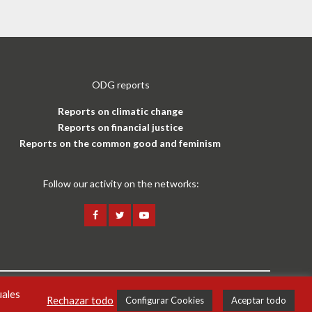
ODG reports
Reports on climatic change
Reports on financial justice
Reports on the common good and feminism
Follow our activity on the networks:
uales
Legal notice and privacy policy
ENG
Rechazar todo
Configurar Cookies
Aceptar todo