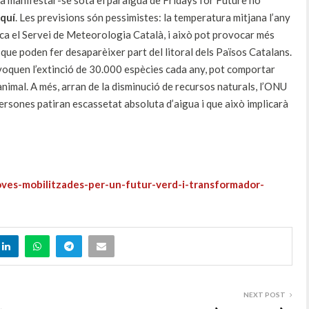
 a manifestar-se sota el paraigua de Fridays for Future ho
aquí
. Les previsions són pessimistes: la temperatura mitjana l’any
ica el Servei de Meteorologia Català, i això pot provocar més
 que poden fer desaparèixer part del litoral dels Països Catalans.
ovoquen l’extinció de 30.000 espècies cada any, pot comportar
 animal. A més, arran de la disminució de recursos naturals, l’ONU
ersones patiran escassetat absoluta d’aigua i que això implicarà
joves-mobilitzades-per-un-futur-verd-i-transformador-
NEXT POST