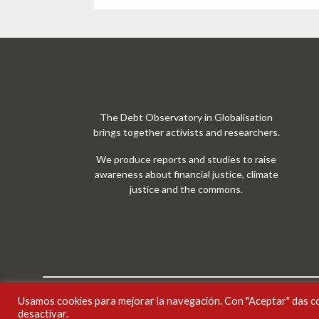
The Debt Observatory in Globalisation
brings together activists and researchers.
We produce reports and studies to raise
awareness about financial justice, climate
justice and the commons.
Usamos cookies para mejorar la navegación. Con "Aceptar" das c
Treball ODG sota
llicència Creative Commons Reconei
desactivar.