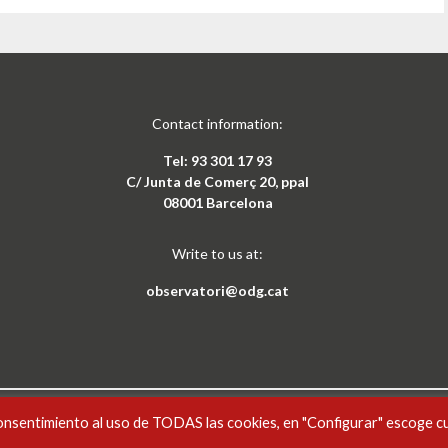
Contact information:
Tel: 93 301 17 93
C/ Junta de Comerç 20, ppal
08001 Barcelona
Write to us at:
observatori@odg.cat
onsentimiento al uso de TODAS las cookies, en "Configurar" escoge c
CAT
ESP
xement-NoComercial 4.0 Internacional