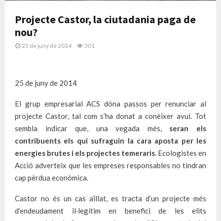
Projecte Castor, la ciutadania paga de
nou?
25 de juny de 2014
301
25 de juny de 2014
El grup empresarial ACS dóna passos per renunciar al
projecte Castor, tal com s’ha donat a conèixer avui. Tot
sembla indicar que, una vegada més,
seran els
contribuents els qui sufraguin la cara aposta per les
energies brutes i els projectes temeraris
. Ecologistes en
Acció adverteix que les empreses responsables no tindran
cap pèrdua econòmica.
Castor no és un cas aïllat, es tracta d’un projecte més
d’endeudament il·legítim en benefici de les elits