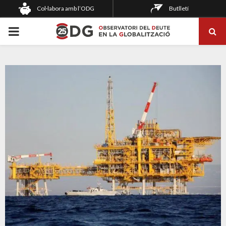
Col·labora amb l’ODG
Butlletí
PRIMARY
MENU