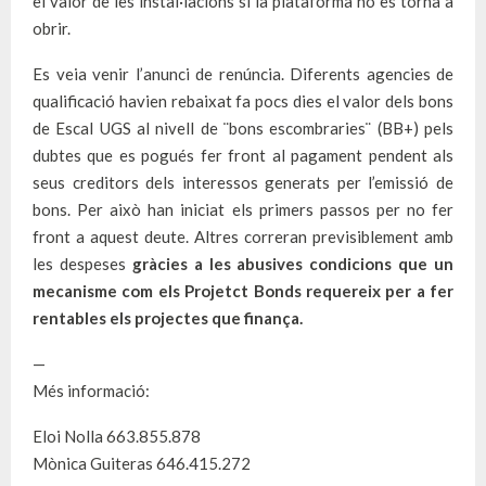
el valor de les instal·lacions si la plataforma no es torna a
obrir.
Es veia venir l’anunci de renúncia. Diferents agencies de
qualificació havien rebaixat fa pocs dies el valor dels bons
de Escal UGS al nivell de ¨bons escombraries¨ (BB+) pels
dubtes que es pogués fer front al pagament pendent als
seus creditors dels interessos generats per l’emissió de
bons. Per això han iniciat els primers passos per no fer
front a aquest deute. Altres correran previsiblement amb
les despeses
gràcies a les abusives condicions que un
mecanisme com els Projetct Bonds requereix per a fer
rentables els projectes que finança.
—
Més informació:
Eloi Nolla 663.855.878
Mònica Guiteras 646.415.272