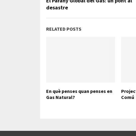
El Parany Global del Gas: un pont al
desastre
RELATED POSTS
En què penses quan penses en
Projec
Gas Natural?
Comú