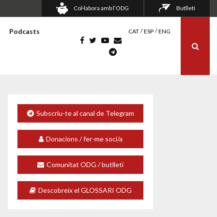
Col·labora amb l’ODG
Butlletí
Podcasts
CAT
ESP
ENG
Subscriu-te al canal de Telegram
Donacions / fer-me soci/a
Comunitat ODG / butlletí
Descobreix el GLOSSARI ODG