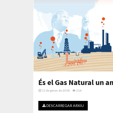
És el Gas Natural un a
11 de gener de 2018
216
DESCARREGAR ARXIU