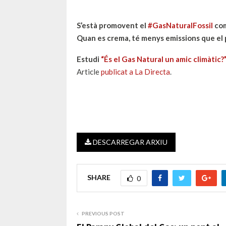
S’està promovent el
#GasNaturalFossil
com
Quan es crema, té menys emissions que el p
Estudi
“És el Gas Natural un amic climàtic?
Article
publicat a La Directa
.
DESCARREGAR ARXIU
SHARE
0
PREVIOUS POST