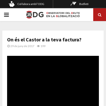
Col·labora amb l’ODG
Butlletí
PRIMARY
MENU
On és el Castor a la teva factura?
29 de juny de 2017
199