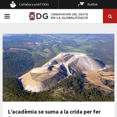
Col·labora amb l’ODG
Butlletí
PRIMARY
MENU
L’acadèmia se suma a la crida per fer