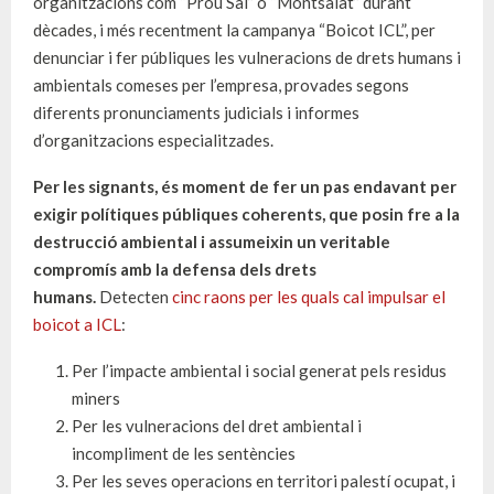
organitzacions com “Prou Sal” o “Montsalat” durant
dècades, i més recentment la campanya “Boicot ICL”, per
denunciar i fer públiques les vulneracions de drets humans i
ambientals comeses per l’empresa, provades segons
diferents pronunciaments judicials i informes
d’organitzacions especialitzades.
Per les signants, és moment de fer un pas endavant per
exigir polítiques públiques coherents, que posin fre a la
destrucció ambiental i assumeixin un veritable
compromís amb la defensa dels drets
humans.
Detecten
cinc raons per les quals cal impulsar el
boicot a ICL
:
Per l’impacte ambiental i social generat pels residus
miners
Per les vulneracions del dret ambiental i
incompliment de les sentències
Per les seves operacions en territori palestí ocupat, i