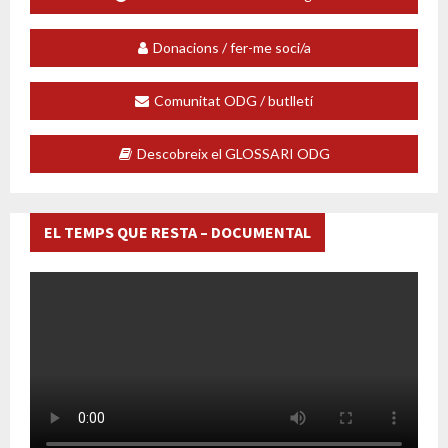
Donacions / fer-me soci/a
Comunitat ODG / butlletí
Descobreix el GLOSSARI ODG
EL TEMPS QUE RESTA – DOCUMENTAL