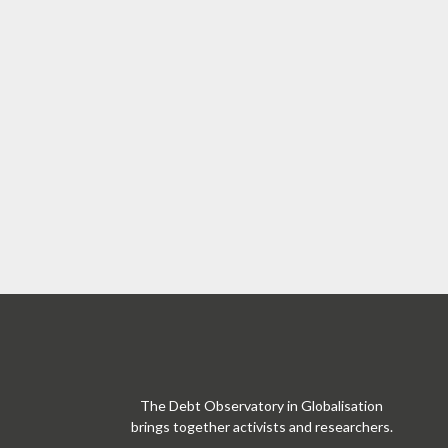
The Debt Observatory in Globalisation
brings together activists and researchers.