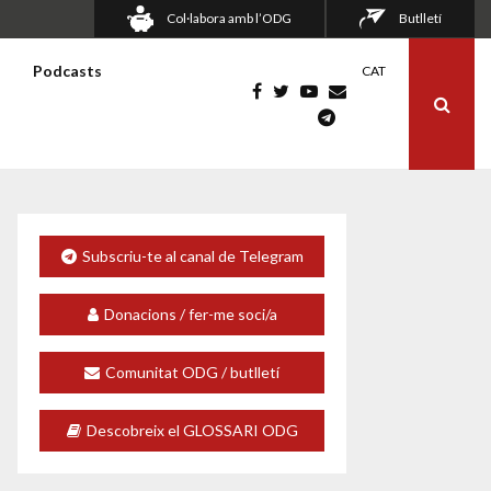
Col·labora amb l’ODG
Butlletí
s
Podcasts
CAT
Subscriu-te al canal de Telegram
Donacions / fer-me soci/a
Comunitat ODG / butlletí
Descobreix el GLOSSARI ODG