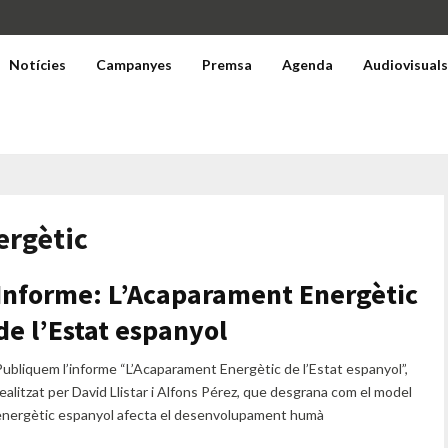
Notícies
Campanyes
Premsa
Agenda
Audiovisual
ergètic
Informe: L’Acaparament Energètic
de l’Estat espanyol
Publiquem l’informe “L’Acaparament Energètic de l’Estat espanyol”,
realitzat per David Llistar i Alfons Pérez, que desgrana com el model
energètic espanyol afecta el desenvolupament humà