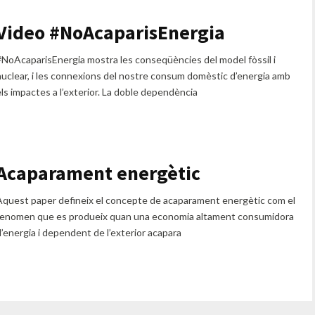
Video #NoAcaparisEnergia
#NoAcaparisEnergia mostra les conseqüències del model fòssil i
nuclear, i les connexions del nostre consum domèstic d’energia amb
els impactes a l’exterior. La doble dependència
Acaparament energètic
Aquest paper defineix el concepte de acaparament energètic com el
fenomen que es produeix quan una economia altament consumidora
d’energia i dependent de l’exterior acapara