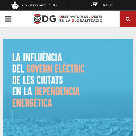
Col·labora amb l’ODG
Butlletí
PRIMARY
MENU