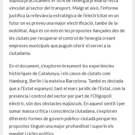
Suposa pràcticament el 50% de l’energia primària i està
vinculat al sector del transport. Malgrat això, l’informe
justifica la rellevància estratègica de l’electricitat en un
futur on es preveu una major electrificació, també de la
mobilitat. Aquí és on entren les propostes llançades des de
les ciutats per recuperar el control de l’energia creant
empreses municipals que puguin oferir el servei a la
ciutadania.
En el document, s’exploren breument les experiències
històriques de Catalunya, i els casos de ciutats com
Hamburg, Berlín i la mateixa Barcelona. També es destada
que a l’Estat espanyol, tant el marc jurídic de l’Estat, com la
presència i control del sector per part de l’Oligopoli
elèctric, són dos obstacles majúsculs. En aquest sentit i per
sumar massa crítica i consciència ciutadana, s’exploren
diferents formes de govern público-ciutadà perquè les
propostes tinguin una major profunditat i superin els
mandat i cicles polítics.