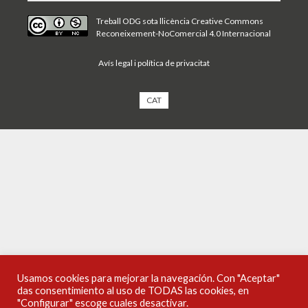
Treball ODG sota
llicència Creative Commons
Reconeixement-NoComercial 4.0 Internacional
Avís legal i política de privacitat
CAT
Usamos cookies para mejorar la navegación. Con "Aceptar"
das consentimiento al uso de TODAS las cookies, en
"Configurar" escoge cuales desactivar.