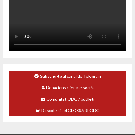
Subscriu-te al canal de Telegram
Donacions / fer-me soci/a
Comunitat ODG / butlletí
Descobreix el GLOSSARI ODG