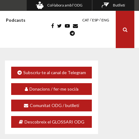
Col·labora amb l’ODG
Butlletí
Podcasts
CAT
ESP
ENG
Subscriu-te al canal de Telegram
Donacions / fer-me soci/a
Comunitat ODG / butlletí
Descobreix el GLOSSARI ODG