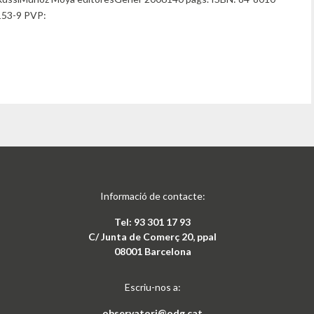
153-9 PVP:
Informació de contacte:
Tel: 93 301 17 93
C/ Junta de Comerç 20, ppal
08001 Barcelona
Escriu-nos a:
observatori@odg.cat