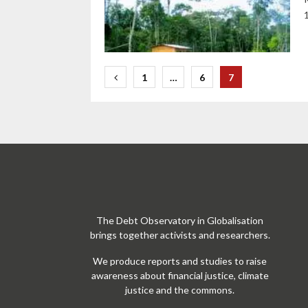
Paginació
1
…
6
7
de
les
entrades
The Debt Observatory in Globalisation
brings together activists and researchers.
We produce reports and studies to raise
awareness about financial justice, climate
justice and the commons.