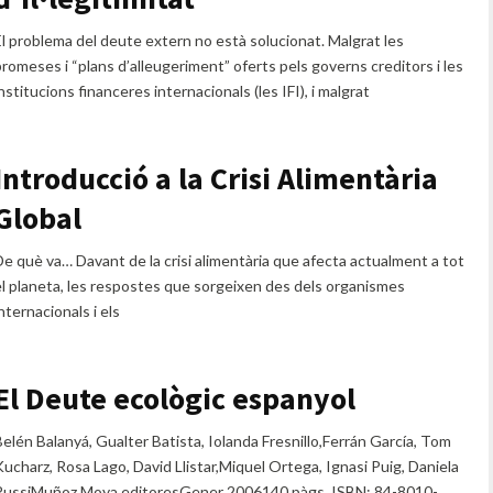
El problema del deute extern no està solucionat. Malgrat les
promeses i “plans d’alleugeriment” oferts pels governs creditors i les
nstitucions financeres internacionals (les IFI), i malgrat
Introducció a la Crisi Alimentària
Global
De què va… Davant de la crisi alimentària que afecta actualment a tot
el planeta, les respostes que sorgeixen des dels organismes
nternacionals i els
El Deute ecològic espanyol
Belén Balanyá, Gualter Batista, Iolanda Fresnillo,Ferrán García, Tom
Kucharz, Rosa Lago, David Llistar,Miquel Ortega, Ignasi Puig, Daniela
RussiMuñoz Moya editoresGener 2006140 pàgs. ISBN: 84-8010-