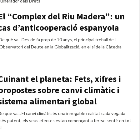
vulnerador dels Drets
El “Complex del Riu Madera”: un
cas d’anticooperació espanyola
De què va…Des de fa prop de 10 anys, el principal treball de l
Observatori del Deute en la Globalització, en el si de la Càtedra
Cuinant el planeta: Fets, xifres i
propostes sobre canvi climàtic i
sistema alimentari global
De què va… El canvi climàtic és una innegable realitat cada vegada
més patent, els seus efectes estan començant a fer-se sentir en tot
l