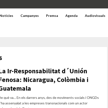
Notícies
Campanyes
Premsa
Agenda
Audiovisuals
s
La Ir-Responsabilitat d´Unión
Fenosa: Nicaragua, Colòmbia i
Guatemala
De què va… En els darrers anys, des de moviments socials i ONGDs
s’ha assenyalat a les empreses transnacionals com un actor