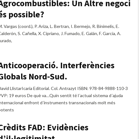
Agrocombustibles: Un Altre negoci
és possible?
. Vargas (coord.), P. Ariza, L. Bertran, I. Bermejo, R. Binimelis, E.
alderón, S. Cañella, X. Cipriano, J. Fumado, E. Galán, F. García, A.
Jurado,
Anticooperació. Interferències
Globals Nord-Sud.
David LlistarIcaria Editorial. Col. Antrazyt ISBN: 978-84-9888-110-3
PVP: 19 euros De què va…Quin sentit té l´actual sistema d´ajuda
internacional enfront d´instruments transnacionals molt més
potents
Crèdits FAD: Evidències
d’il·legitimitat