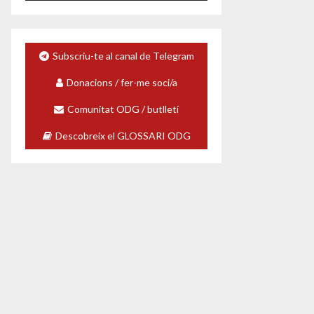
c
t
o
r
Subscriu-te al canal de Telegram
d
e
Donacions / fer-me soci/a
v
Comunitat ODG / butlletí
í
d
Descobreix el GLOSSARI ODG
e
o