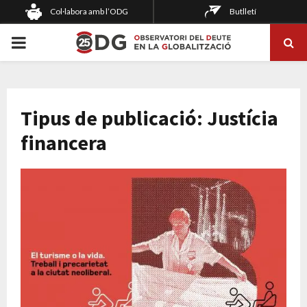
Col·labora amb l’ODG
Butlletí
PRIMARY
MENU
Tipus de publicació: Justícia
financera