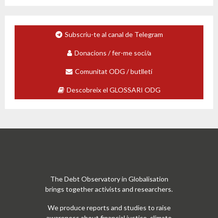
d
e
v
Subscriu-te al canal de Telegram
í
d
Donacions / fer-me soci/a
e
o
Comunitat ODG / butlletí
Descobreix el GLOSSARI ODG
The Debt Observatory in Globalisation
brings together activists and researchers.
We produce reports and studies to raise
awareness about financial justice, climate