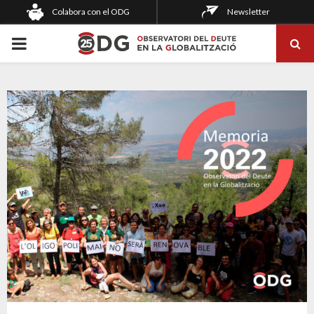
Colabora con el ODG
Newsletter
PRIMARY
MENU