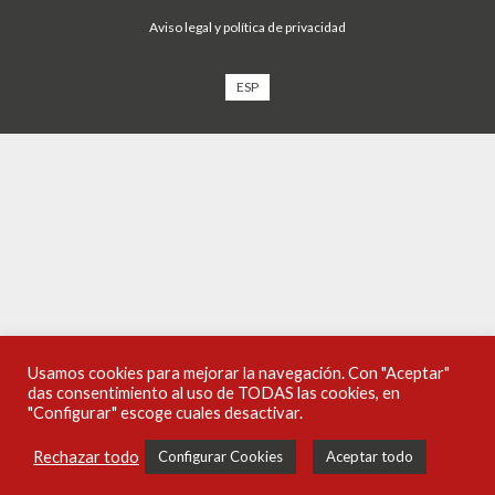
Aviso legal y política de privacidad
ESP
Usamos cookies para mejorar la navegación. Con "Aceptar"
das consentimiento al uso de TODAS las cookies, en
"Configurar" escoge cuales desactivar.
Rechazar todo
Configurar Cookies
Aceptar todo
Publicaciones
Noticias
Audiovisuales
Campañas
Podcasts