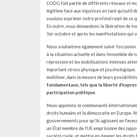
L’ODG fait partie de différents réseaux et 
légitime face aux injustices en tant qu’outil
voulons exprimer notre profond rejet de ce q
En outre, nous demandons la libération de to
1er octobre et après les manifestations qui on
Nous souhaitons également saisir l’occasion
à la situation actuelle et dans l’ensemble de 
répression et les mobilisations intenses att
important stress physique et psychologique. 
mobiliser, dans la mesure de leurs possibilité
fondamentaux, tels que la liberté d’express
participation politique
.
Nous appelons la communauté internationale 
droits humains et la démocratie en Europe. No
gouvernements pour qu’ils agissent en faveur 
un État membre de l’UE emprisonne des oppos
société civile, et mettre en danger les droit