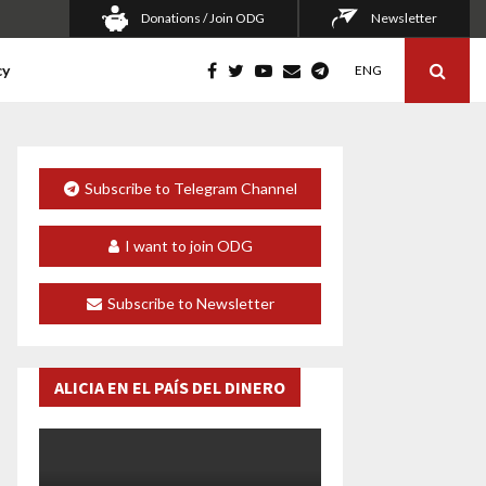
Donations / Join ODG
Newsletter
cy
ENG
Subscribe to Telegram Channel
I want to join ODG
Subscribe to Newsletter
ALICIA EN EL PAÍS DEL DINERO