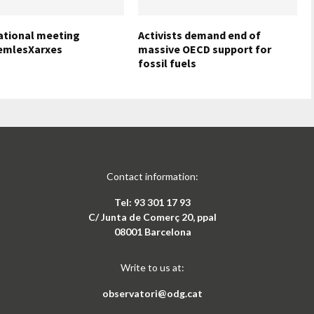
ational meeting
Activists demand end of
emlesXarxes
massive OECD support for
fossil fuels
Contact information:
Tel: 93 301 17 93
C/ Junta de Comerç 20, ppal
08001 Barcelona
Write to us at:
observatori@odg.cat