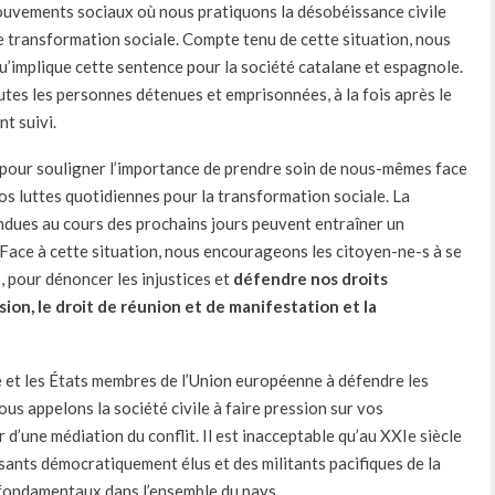
mouvements sociaux où nous pratiquons la désobéissance civile
 de transformation sociale. Compte tenu de cette situation, nous
u’implique cette sentence pour la société catalane et espagnole.
utes les personnes détenues et emprisonnées, à la fois après le
t suivi.
 pour souligner l’importance de prendre soin de nous-mêmes face
nos luttes quotidiennes pour la transformation sociale. La
endues au cours des prochains jours peuvent entraîner un
Face à cette situation, nous encourageons les citoyen-ne-s à se
s, pour dénoncer les injustices et
défendre nos droits
ion, le droit de réunion et de manifestation et la
et les États membres de l’Union européenne à défendre les
us appelons la société civile à faire pression sur vos
d’une médiation du conflit. Il est inacceptable qu’au XXIe siècle
ants démocratiquement élus et des militants pacifiques de la
s fondamentaux dans l’ensemble du pays.