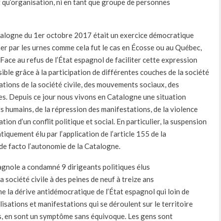
nt qu’organisation, ni en tant que groupe de personnes
talogne du 1er octobre 2017 était un exercice démocratique
mer par les urnes comme cela fut le cas en Écosse ou au Québec,
Face au refus de l’État espagnol de faciliter cette expression
ble grâce à la participation de différentes couches de la société
ions de la société civile, des mouvements sociaux, des
tres. Depuis ce jour nous vivons en Catalogne une situation
ts humains, de la répression des manifestations, de la violence
sation d’un conflit politique et social. En particulier, la suspension
uement élu par l’application de l’article 155 de la
e facto l’autonomie de la Catalogne.
gnole a condamné 9 dirigeants politiques élus
société civile à des peines de neuf à treize ans
e la dérive antidémocratique de l’État espagnol qui loin de
lisations et manifestations qui se déroulent sur le territoire
es, en sont un symptôme sans équivoque. Les gens sont