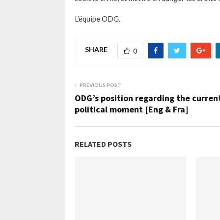
L’équipe ODG.
SHARE
0
PREVIOUS POST
ODG’s position regarding the curren
political moment [Eng & Fra]
RELATED POSTS