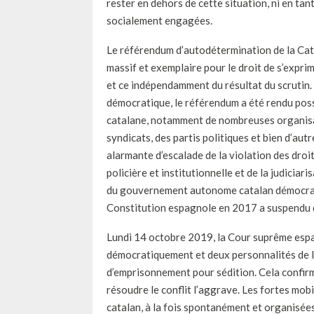
rester en dehors de cette situation, ni en ta
socialement engagées.
Le référendum d’autodétermination de la Ca
massif et exemplaire pour le droit de s’expri
et ce indépendamment du résultat du scrutin. 
démocratique, le référendum a été rendu possi
catalane, notamment de nombreuses organisat
syndicats, des partis politiques et bien d’au
alarmante d’escalade de la violation des droi
policière et institutionnelle et de la judiciari
du gouvernement autonome catalan démocratiq
Constitution espagnole en 2017 a suspendu d
Lundi 14 octobre 2019, la Cour suprême espa
démocratiquement et deux personnalités de la 
d’emprisonnement pour sédition. Cela confirm
résoudre le conflit l’aggrave. Les fortes mobi
catalan, à la fois spontanément et organisé