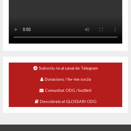
Subscriu-te al canal de Telegram
Donacions / fer-me soci/a
Comunitat ODG / butlletí
Descobreix el GLOSSARI ODG