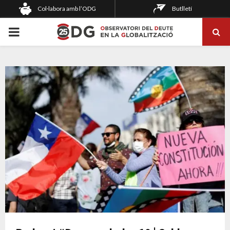
Col·labora amb l’ODG
Butlletí
PRIMARY
MENU