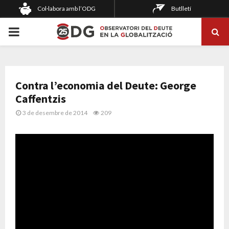
Col·labora amb l’ODG
Butlletí
PRIMARY
MENU
Contra l’economia del Deute: George
Caffentzis
3 de desembre de 2014
209