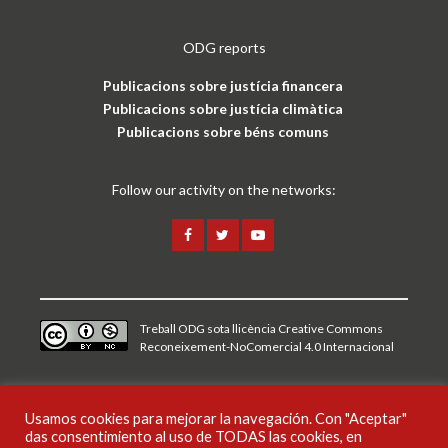
ODG reports
Publicacions sobre justícia financera
Publicacions sobre justícia climàtica
Publicacions sobre béns comuns
Follow our activity on the networks:
Treball ODG sota
llicència Creative Commons
Reconeixement-NoComercial 4.0 Internacional
Avís legal i política de privacitat
Usamos cookies para mejorar la navegación. Con "Aceptar"
das consentimiento al uso de TODAS las cookies, en
CAT
ENG