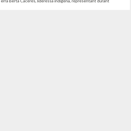
Terra Berta Càceres, lideressa indígena, representant durant