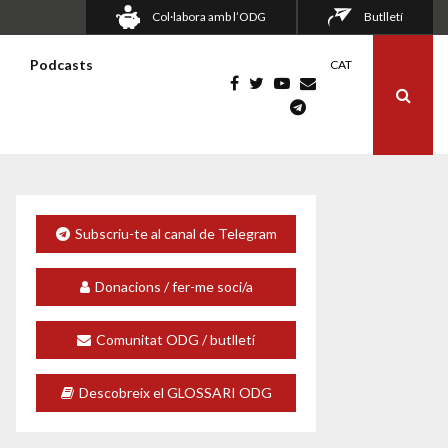
Col·labora amb l’ODG
Butlletí
s
Podcasts
CAT
Subscriu-te al canal de Telegram
Donacions / fer-me soci/a
Comunitat ODG / butlletí
Descobreix el GLOSSARI ODG