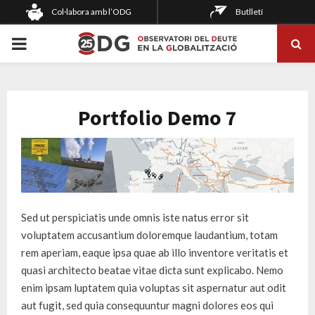
Col·labora amb l’ODG
Butlletí
PRIMARY
MENU
Portfolio Demo 7
Sed ut perspiciatis unde omnis iste natus error sit
voluptatem accusantium doloremque laudantium, totam
rem aperiam, eaque ipsa quae ab illo inventore veritatis et
quasi architecto beatae vitae dicta sunt explicabo. Nemo
enim ipsam luptatem quia voluptas sit aspernatur aut odit
aut fugit, sed quia consequuntur magni dolores eos qui