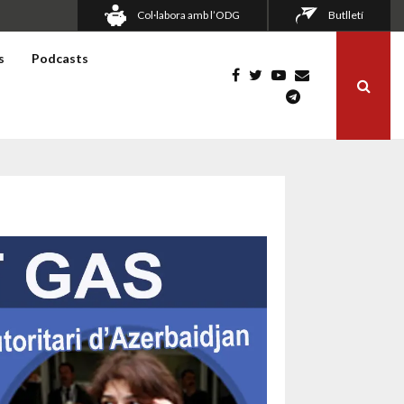
Col·labora amb l’ODG
Butlletí
s
Podcasts