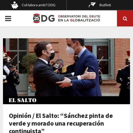
Col·labora amb l’ODG
Butlletí
PRIMARY
MENU
Opinión / El Salto: “Sánchez pinta de
verde y morado una recuperación
continuista”