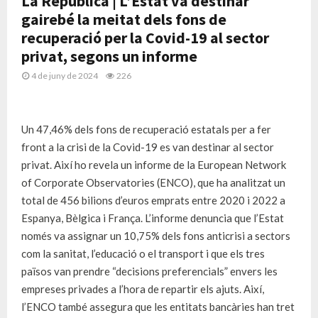
La República | L’Estat va destinar
gairebé la meitat dels fons de
recuperació per la Covid-19 al sector
privat, segons un informe
4 de juny de 2024
226
Un 47,46% dels fons de recuperació estatals per a fer
front a la crisi de la Covid-19 es van destinar al sector
privat. Així ho revela un informe de la European Network
of Corporate Observatories (ENCO), que ha analitzat un
total de 456 bilions d’euros emprats entre 2020 i 2022 a
Espanya, Bèlgica i França. L’informe denuncia que l’Estat
només va assignar un 10,75% dels fons anticrisi a sectors
com la sanitat, l’educació o el transport i que els tres
països van prendre “decisions preferencials” envers les
empreses privades a l’hora de repartir els ajuts. Així,
l’ENCO també assegura que les entitats bancàries han tret