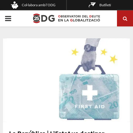
Col·labora amb l’ODG
Butlletí
PRIMARY
MENU