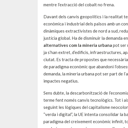
mentre l’extracció del cobalt no frena.
Davant dels canvis geopolítics i la realitat ter
econòmica i industrial dels països amb un con
dinàmiques extractivistes de nord a sud, reduir
justícia global. Ha de disminuir la demanda e
alternatives com la mineria urbana
pot ser 
ja s’han extret, d’edificis, infraestructures, a
ciutat. Es tracta de propostes que necessàr
de paradigma econòmic que abandoni l’obsessi
demanda, la mineria urbana pot ser part de l’al
impactes negatius.
Sens dubte, la descarbonització de l’economia
terme fent només canvis tecnològics. Tot i això
seguint les lògiques del capitalisme neocoloni
“verda i digital”, la UE intenta consolidar la 
paradigma del creixement econòmic infinit, tot 