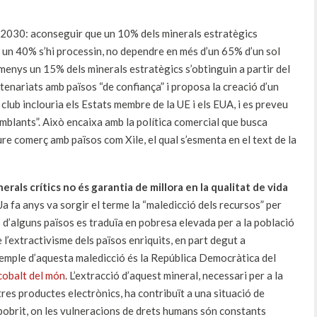
 2030: aconseguir que un 10% dels minerals estratègics
s un 40% s’hi processin, no dependre en més d’un 65% d’un sol
lmenys un 15% dels minerals estratègics s’obtinguin a partir del
tenariats amb països “de confiança” i proposa la creació d’un
club inclouria els Estats membre de la UE i els EUA, i es preveu
mblants”. Això encaixa amb la política comercial que busca
re comerç amb països com Xile, el qual s’esmenta en el text de la
rals crítics no és garantia de millora en la qualitat de vida
 Ja fa anys va sorgir el terme la “maledicció dels recursos” per
 d’alguns països es traduïa en pobresa elevada per a la població
e l’extractivisme dels països enriquits, en part degut a
xemple d’aquesta maledicció és la República Democràtica del
cobalt del món
. L’extracció d’aquest mineral, necessari per a la
tres productes electrònics, ha contribuït a una situació de
pobrit, on les vulneracions de drets humans són constants