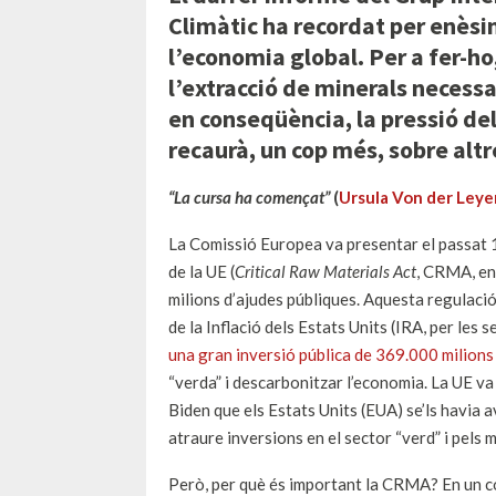
Climàtic ha recordat per enès
l’economia global. Per a fer-h
l’extracció de minerals necessa
en conseqüència, la pressió del
recaurà, un cop més, sobre altre
“La cursa ha començat”
(
Ursula Von der Leye
La Comissió Europea va presentar el passat 1
de la UE (
Critical Raw Materials Act
, CRMA, en 
milions d’ajudes públiques. Aquesta regulació
de la Inflació dels Estats Units (IRA, per les
una gran inversió pública de 369.000 milions
“verda” i descarbonitzar l’economia. La UE va
Biden que els Estats Units (EUA) se’ls havia av
atraure inversions en el sector “verd” i pels m
Però, per què és important la CRMA? En un co