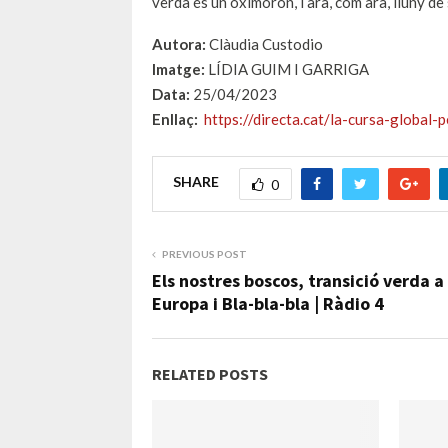
verda és un oxímoron, i ara, com ara, lluny de 
Autora:
Clàudia Custodio
Imatge:
LÍDIA GUIM I GARRIGA
Data:
25/04/2023
Enllaç:
https://directa.cat/la-cursa-global-
SHARE
0
PREVIOUS POST
Els nostres boscos, transició verda a
Europa i Bla-bla-bla | Ràdio 4
RELATED POSTS