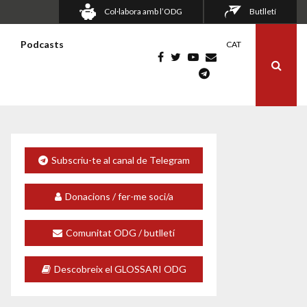
Col·labora amb l’ODG
Butlletí
s
Podcasts
CAT
Subscriu-te al canal de Telegram
Donacions / fer-me soci/a
Comunitat ODG / butlletí
Descobreix el GLOSSARI ODG