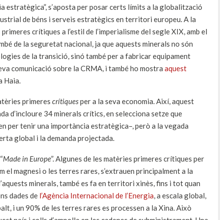
a estratègica”, s’aposta per posar certs límits a la globalització
ustrial de béns i serveis estratègics en territori europeu. A la
primeres crítiques a l’estil de l’imperialisme del segle XIX, amb el
també de la seguretat nacional, ja que aquests minerals no són
ogies de la transició, sinó també per a fabricar equipament
a seva comunicació sobre la CRMA, i també ho mostra
aquest
a Haia.
matèries primeres
crítiques
per a la seva economia. Així, aquest
nda d’incloure 34 minerals crítics, en selecciona setze que
en per tenir una importància estratègica–, però a la vegada
ferta global i la demanda projectada.
“
Made in Europe
”. Algunes de les matèries primeres crítiques per
 el magnesi o les terres rares, s’extrauen principalment a la
aquests minerals, també es fa en territori xinès, fins i tot quan
gons dades de
l’Agència Internacional de l’Energia
, a escala global,
balt, i un 90% de les terres rares es processen a la Xina. Això