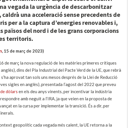
ima vegada la urgència de descarbonitzar
o, caldrà una acceleració sense precedents de
ris per a la captura d’energies renovables i,
s països del nord i de les grans corporacions
s territoris.
n
, 15 de març de 2023)
6 de març la nova regulació de les matèries primeres crítiques
anglès), dins del Pla Industrial del Pacte Verd de la UE, que rebrà
 s’ha aprovat tan sols uns mesos després de la Llei de Reducció
 seves sigles en anglès), presentada l’agost del 2022 que preveu
 de dòlars
en els deu anys vinents, per incentivar la indústria
 respondre amb neguit a l’IRA, ja que veien en la proposta de
ançat en la cursa per implementar la transició. És a dir, per
inerals.
ntext geopolític cada vegada més calent, la UE retorna a la