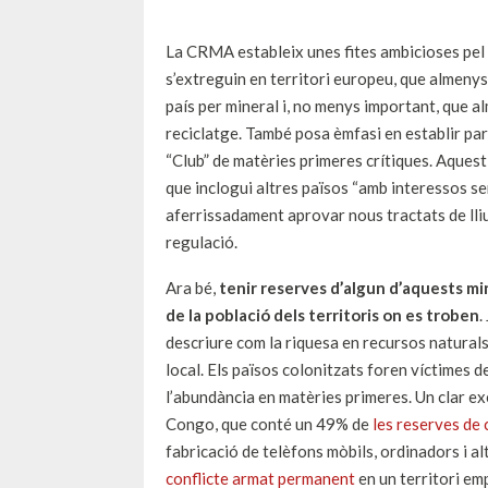
La CRMA estableix unes fites ambicioses pel
s’extreguin en territori europeu, que almeny
país per mineral i, no menys important, que a
reciclatge. També posa èmfasi en establir par
“Club” de matèries primeres crítiques. Aquest 
que inclogui altres països “amb interessos se
aferrissadament aprovar nous tractats de lliu
regulació.
Ara bé,
tenir reserves d’algun d’aquests mine
de la població dels territoris on es troben
.
descriure com la riquesa en recursos naturals
local. Els països colonitzats foren víctimes d
l’abundància en matèries primeres. Un clar e
Congo, que conté un 49% de
les reserves de 
fabricació de telèfons mòbils, ordinadors i al
conflicte armat permanent
en un territori em