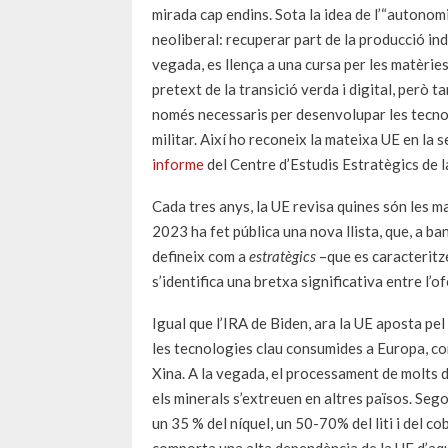
mirada cap endins. Sota la idea de l’“autonomi
neoliberal: recuperar part de la producció ind
vegada, es llença a una cursa per les matèries 
pretext de la transició verda i digital, però 
només necessaris per desenvolupar les tecnol
militar. Així ho reconeix la mateixa UE en l
informe
del Centre d’Estudis Estratègics de l
Cada tres anys, la UE revisa quines són les 
2023 ha fet pública una nova llista, que, a ba
defineix com a
estratègics
–que es caracteritz
s’identifica una bretxa significativa entre l’o
Igual que l’IRA de Biden, ara la UE aposta pel 
les tecnologies clau consumides a Europa, com
Xina. A la vegada, el processament de molts d’
els minerals s’extreuen en altres països. Se
un 35 % del níquel, un 50-70% del liti i del co