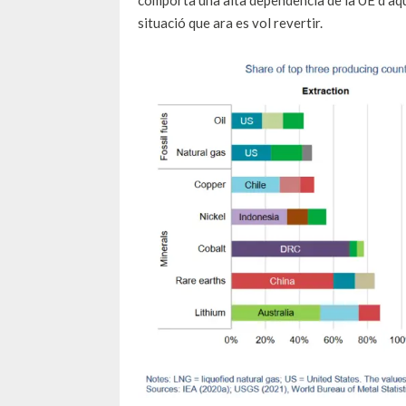
comporta una alta dependència de la UE d’aqu
situació que ara es vol revertir.