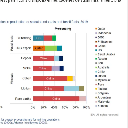
est país i colls d’ampolla en les cadenes de subministrament. Una