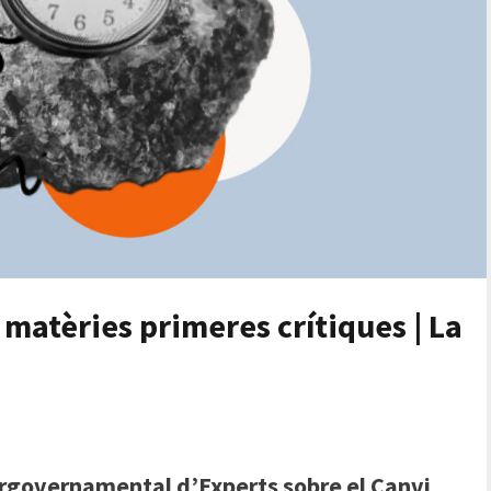
 matèries primeres crítiques | La
ergovernamental d’Experts sobre el Canvi