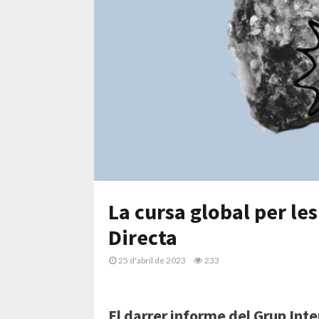
La cursa global per les
Directa
25 d'abril de 2023
233
El darrer informe del Grup Int