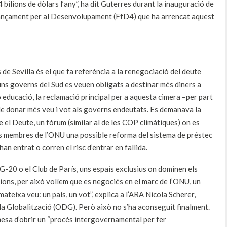
 bilions de dòlars l’any”, ha dit Guterres durant la inauguració de
nançament per al Desenvolupament (FfD4) que ha arrencat aquest
e Sevilla és el que fa referència a la renegociació del deute
ns governs del Sud es veuen obligats a destinar més diners a
o educació, la reclamació principal per a aquesta cimera –per part
a de donar més veu i vot als governs endeutats. Es demanava la
el Deute, un fòrum (similar al de les COP climàtiques) on es
ls membres de l’ONU una possible reforma del sistema de préstec
han entrat o corren el risc d’entrar en fallida.
 G-20 o el Club de París, uns espais exclusius on dominen els
cions, per això volíem que es negociés en el marc de l’ONU, un
mateixa veu: un país, un vot”, explica a l’ARA Nicola Scherer,
la Globalització (ODG). Però això no s’ha aconseguit finalment.
esa d’obrir un “procés intergovernamental per fer