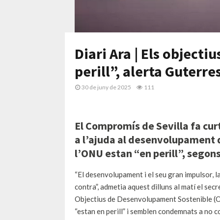
Diari Ara | Els objecti
perill”, alerta Guterre
30 de juny de 2025
111
El Compromís de Sevilla fa curt 
a l’ajuda al desenvolupament de
l’ONU estan “en perill”, segon
“El desenvolupament i el seu gran impulsor, l
contra”, admetia aquest dilluns al matí el sec
Objectius de Desenvolupament Sostenible (O
“estan en perill” i semblen condemnats a no c