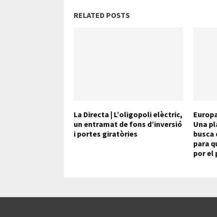
RELATED POSTS
La Directa | L’oligopoli elèctric,
Europa
un entramat de fons d’inversió
Una pl
i portes giratòries
busca 
para q
por el