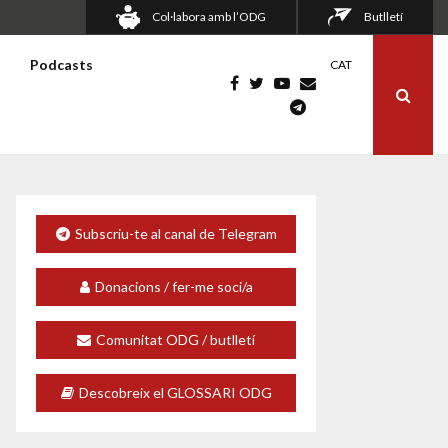
Col·labora amb l’ODG
Butlletí
s
Podcasts
CAT
Subscriu-te al canal de Telegram
Donacions / fer-me soci/a
Comunitat ODG / butlletí
Descobreix el GLOSSARI ODG