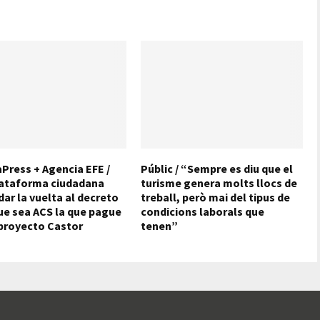
Press + Agencia EFE /
Públic / “Sempre es diu que el
ataforma ciudadana
turisme genera molts llocs de
dar la vuelta al decreto
treball, però mai del tipus de
ue sea ACS la que pague
condicions laborals que
 proyecto Castor
tenen”