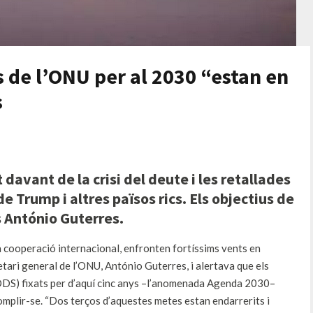
us de l’ONU per al 2030 “estan en
s
davant de la crisi del deute i les retallades
 Trump i altres països rics. Els objectius de
s António Guterres.
a cooperació internacional, enfronten fortíssims vents en
retari general de l’ONU, António Guterres, i alertava que els
DS) fixats per d’aquí cinc anys –l’anomenada Agenda 2030–
omplir-se. “Dos terços d’aquestes metes estan endarrerits i