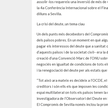
assolir-los requereix una inversió de més de 4
la 4a Conferència Internacional sobre el Fi
dilluns a Sevilla.
La crisi del deute, un tema clau
Un dels punts més decebedors del Compromís d
dels països pobres. En un moment en què algu
pagar els interessos del deute que a sanitat 
d’aquests països i de la societat civil– era l
creació d’una Convenció Marc de l’ONU sobre 
negociés en igualtat de condicions de tots e
i la renegociació del deute per als estats que 
“Tot això ara mateix es decideix a l’OCDE, el
creditors i són ells els que imposen les condi
espai multilateral on tots els països tenen la 
investigadora de l’Observatori del Deute en 
El Compromís de Sevilla només inclou la prom