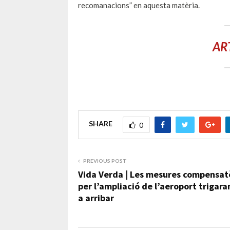
recomanacions” en aquesta matèria.
AR
SHARE
0
PREVIOUS POST
Vida Verda | Les mesures compensat
per l’ampliació de l’aeroport trigara
a arribar