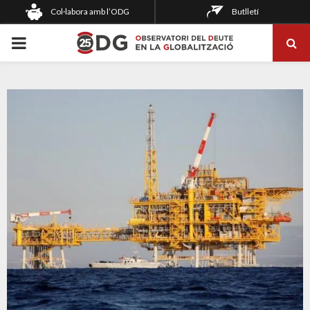
Col·labora amb l’ODG
Butlletí
PRIMARY
MENU