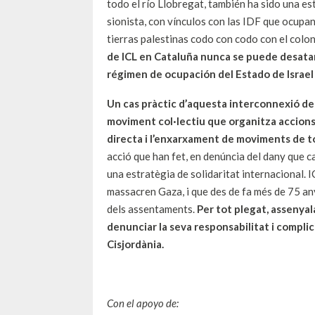
todo el río Llobregat, también ha sido una es
sionista, con vínculos con las IDF que ocupa
tierras palestinas codo con codo con el colo
de ICL en Cataluña nunca se puede desatar
régimen de ocupación del Estado de Israel a
Un cas pràctic d’aquesta interconnexió de ll
moviment col·lectiu que organitza accions 
directa i l’enxarxament de moviments de tot
acció que han fet, en denúncia del dany que cau
una estratègia de solidaritat internacional. 
massacren Gaza, i que des de fa més de 75 any
dels assentaments.
Per tot plegat, assenyal
denunciar la seva responsabilitat i complici
Cisjordània.
Con el apoyo de: