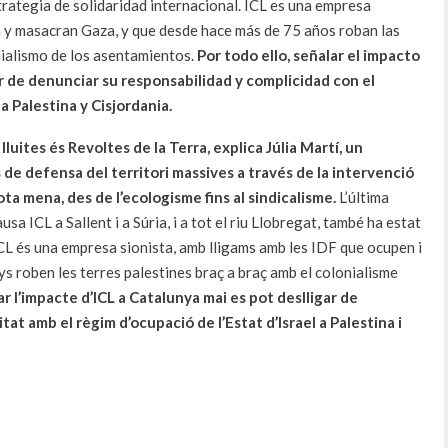
trategia de solidaridad internacional. ICL es una empresa
n y masacran Gaza, y que desde hace más de 75 años roban las
nialismo de los asentamientos.
Por todo ello, señalar el impacto
 de denunciar su responsabilidad y complicidad con el
 Palestina y Cisjordania.
uites és Revoltes de la Terra, explica Júlia Martí, un
de defensa del territori massives a través de la intervenció
a mena, des de l’ecologisme fins al sindicalisme.
L’última
sa ICL a Sallent i a Súria, i a tot el riu Llobregat, també ha estat
ICL és una empresa sionista, amb lligams amb les IDF que ocupen i
s roben les terres palestines braç a braç amb el colonialisme
ar l’impacte d’ICL a Catalunya mai es pot deslligar de
tat amb el règim d’ocupació de l’Estat d’Israel a Palestina i