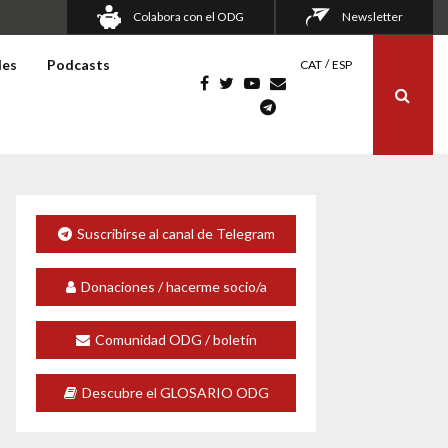
Colabora con el ODG
Newsletter
les
Podcasts
CAT
ESP
Suscribirse al canal de Telegram
Donaciones / hacerme socio/a
Comunidad ODG / boletín
Descubre el GLOSARIO ODG