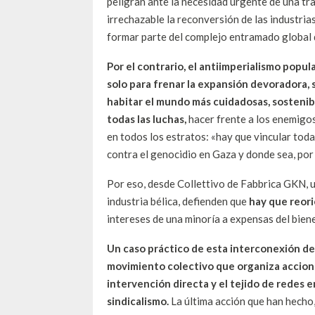
peligran ante la necesidad urgente de una tr
irrechazable la reconversión de las industria
formar parte del complejo entramado global 
Por el contrario, el antiimperialismo popul
solo para frenar la expansión devoradora,
habitar el mundo más cuidadosas, sostenibl
todas las luchas,
hacer frente a los enemigo
en todos los estratos: «hay que vincular todas
contra el genocidio en Gaza y donde sea, por
Por eso, desde Collettivo de Fabbrica GKN, un
industria bélica, defienden que
hay que reori
intereses de una minoría a expensas del biene
Un caso práctico de esta interconexión de l
movimiento colectivo que organiza accione
intervención directa y el tejido de redes 
sindicalismo.
La última acción que han hecho, 