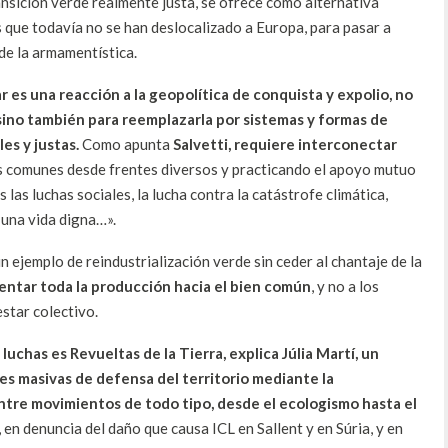
ansición verde realmente justa, se ofrece como alternativa
s que todavía no se han deslocalizado a Europa, para pasar a
de la armamentística.
ar es una reacción a la geopolítica de conquista y expolio, no
 sino también para reemplazarla por sistemas y formas de
es y justas.
Como apunta
Salvetti, requiere interconectar
s comunes desde frentes diversos y practicando el apoyo mutuo
 las luchas sociales, la lucha contra la catástrofe climática,
 una vida digna…».
 ejemplo de reindustrialización verde sin ceder al chantaje de la
entar toda la producción hacia el bien común
, y no a los
star colectivo.
uchas es Revueltas de la Tierra, explica Júlia Martí, un
s masivas de defensa del territorio mediante la
entre movimientos de todo tipo, desde el ecologismo hasta el
en denuncia del daño que causa ICL en Sallent y en Súria, y en