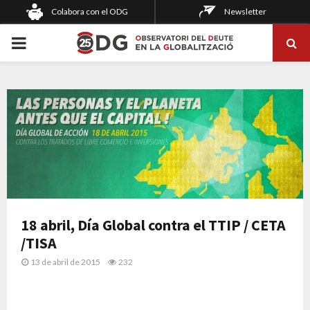
Colabora con el ODG
Newsletter
PRIMARY
MENU
18 abril, Día Global contra el TTIP / CETA
/TISA
13 de abril de 2015
232