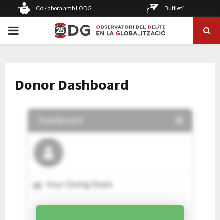
Col·labora amb l’ODG
Butlletí
PRIMARY
MENU
Donor Dashboard