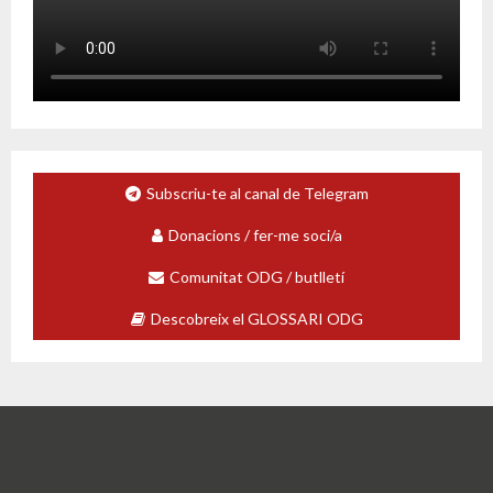
Subscriu-te al canal de Telegram
Donacions / fer-me soci/a
Comunitat ODG / butlletí
Descobreix el GLOSSARI ODG