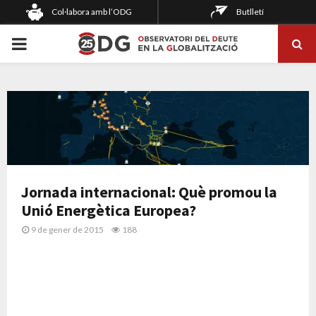
Col·labora amb l’ODG
Butlletí
PRIMARY
MENU
Jornada internacional: Què promou la
Unió Energètica Europea?
9 de gener de 2015
188