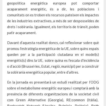
geopolítica energètica europea pot comportar
acaparament energètic, és a dir, les poblacions i
comunitats on es troben els recursos pateixen els impactes
de les industries extractives, a més de ser desposseïdes de
drets i sobirania. Igualment, els territoris de trànsit, poden
patir acaparament.
Davant d’aquesta realitat doncs, cal reflexionar sobre què
promou l’estratègia energètica de la UE, sobre quins espais
queden per a la participació ciutadana en el model(s)
energètic(s) dins la UE, sobre quina es l’escala d’incidència
o d’acció (Brussel·les, Estat, regió, municipi) per a construir
la sobirania energètica popular, entre d’altres.
En la jornada es presentarà un estudi realitzat per l’ODG
sobre el metabolisme energètic europeu i comptarà amb la
presència de diferents organitzacions de la societat civil
com Green Alternative (Georgia), RE:common (Itàlia),
Bankwatch Network (Ucraïna, Bulgària, Polònia), Both