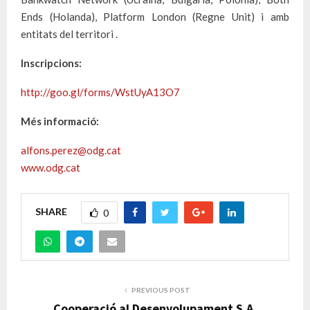
Ends (Holanda), Platform London (Regne Unit) i amb
entitats del territori .
Inscripcions:
http://goo.gl/forms/WstUyA13O7
Més informació:
alfons.perez@odg.cat
www.odg.cat
SHARE
0
PREVIOUS POST
Cooperació al Desenvolupament S.A.