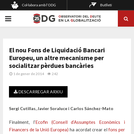
Col·labora amb l’ODG
Butlletí
PRIMARY
MENU
El nou Fons de Liquidació Bancari
Europeu, un altre mecanisme per
socialitzar pèrdues bancàries
1 de gener de 2014
242
DESCARREGAR ARXIU
Sergi Cutillas, Javier Soraluce i Carlos Sánchez-Mato
Finalment, l’
Ecofin (Consell d’Assumptes Econòmics i
Financers de la Unió Europea)
ha acordat crear el
fons per