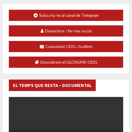
Subscriu-te al canal de Telegram
Donacions / fer-me soci/a
Comunitat ODG / butlletí
Descobreix el GLOSSARI ODG
EL TEMPS QUE RESTA – DOCUMENTAL