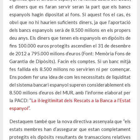
el diners que es faran servir seran la part que els bancs
espanyols hagin dipositat al fons. Si aquest fos el cas, és
obvi que no hi haurien suficients diners, ja que l’aportació
dels bancs espanyols serà de 8.500 milions en els propers
deu anys. Els diners que tenen els espanyols en dipòsits de
fins 100.000 euros protegits ascendien el 31 de desembre
de 2012 a 795.000 milions d’euros (Font: Memòria Fons de
Garantia de Dipòsits). Facin els comptes. Si un banc mitjà
fes fallida els 8.500 milions no servirien ni per començar.
Ens podem fer una idea de com les necessitats de liquiditat
del sistema bancari espanyol superen considerablement els
8.500 milions d’euros del MUR, amb l’informe elaborat per
la PACD: “
La il·legitimitat dels Rescats a la Banca a l’Estat
espanyol
“.
Destaquem també que la nova directiva assenyala que “els
estats membres han d’assegurar que estan completament
protegits els dipòsits resultants de transaccions relatives