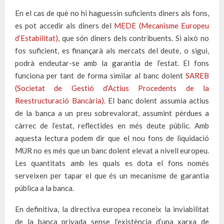
En el cas de què no hi haguessin suficients diners als fons,
es pot accedir als diners del
MEDE (Mecanisme Europeu
d’Estabilitat)
, que són diners dels contribuents. Si això no
fos suficient, es finançarà als mercats del deute, o sigui,
podrà endeutar-se amb la garantia de l’estat. El fons
funciona per tant de forma similar al banc dolent
SAREB
(Societat de Gestió d’Actius Procedents de la
Reestructuració Bancària)
. El banc dolent assumia actius
de la banca a un preu sobrevalorat, assumint pèrdues a
càrrec de l’estat, reflectides en més deute públic. Amb
aquesta lectura podem dir que el nou fons de liquidació
MUR no es més que un banc dolent elevat a nivell europeu.
Les quantitats amb les quals es dota el fons només
serveixen per tapar el que és un mecanisme de garantia
pública a la banca.
En definitiva, la directiva europea reconeix la inviabilitat
de la banca privada sense l’existència d’una xarxa de