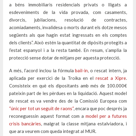
a béns immobiliaris residencials privats o lligats a
esdeveniments de la vida provada, com casaments,
divorcis, jubilacions, resolució de contractes,
acomiadaments, invalidesa o morts durant els dotze mesos
següents als que hagin estat ingressats en els comptes
dels clients”. Això estén la quantitat de dipòsits protegits a
l’estat espanyol i a la resta també. En resum, s’amplia la
protecció sense dotar de mitjans per aquesta protecció.
A més, l’acord inclou la fórmula
bail-in
, o rescat intern, ja
aplicada per exercici de la Troika en el
rescat a Xipre
.
Consisteix en què els dipositants amb més de 100.000€
pateixin part de les pèrdues en la liquidació. Aquest model
de rescat es va vendre des de la Comissió Europea com
“únic per tot un seguit de raons“
, encara que poc després ja
reconeguessin aquest format com a
model per a futures
crisis bancàries
, malgrat la classe mitjana estalviadora, i
que ara veurem com queda integrat al MUR.