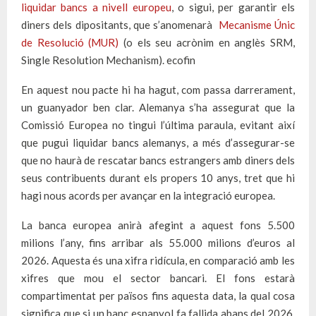
liquidar bancs a nivell europeu
, o sigui, per garantir els
diners dels dipositants, que s’anomenarà
Mecanisme Únic
de Resolució (MUR)
(o els seu acrònim en anglès SRM,
Single Resolution Mechanism). ecofin
En aquest nou pacte hi ha hagut, com passa darrerament,
un guanyador ben clar. Alemanya s’ha assegurat que la
Comissió Europea no tingui l’última paraula, evitant així
que pugui liquidar bancs alemanys, a més d’assegurar-se
que no haurà de rescatar bancs estrangers amb diners dels
seus contribuents durant els propers 10 anys, tret que hi
hagi nous acords per avançar en la integració europea.
La banca europea anirà afegint a aquest fons 5.500
milions l’any, fins arribar als 55.000 milions d’euros al
2026. Aquesta és una xifra ridícula, en comparació amb les
xifres que mou el sector bancari. El fons estarà
compartimentat per països fins aquesta data, la qual cosa
significa que si un banc espanyol fa fallida abans del 2026,