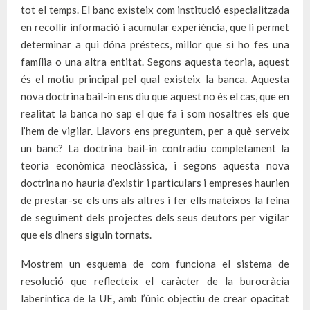
tot el temps. El banc existeix com institució especialitzada
en recollir informació i acumular experiència, que li permet
determinar a qui dóna préstecs, millor que si ho fes una
família o una altra entitat. Segons aquesta teoria, aquest
és el motiu principal pel qual existeix la banca. Aquesta
nova doctrina bail-in ens diu que aquest no és el cas, que en
realitat la banca no sap el que fa i som nosaltres els que
l’hem de vigilar. Llavors ens preguntem, per a què serveix
un banc? La doctrina bail-in contradiu completament la
teoria econòmica neoclàssica, i segons aquesta nova
doctrina no hauria d’existir i particulars i empreses haurien
de prestar-se els uns als altres i fer ells mateixos la feina
de seguiment dels projectes dels seus deutors per vigilar
que els diners siguin tornats.
Mostrem un esquema de com funciona el sistema de
resolució que reflecteix el caràcter de la burocràcia
laberíntica de la UE, amb l’únic objectiu de crear opacitat