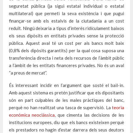
seguretat pública (ja sigui estatal individual o estatal
multilateral) que permeti la seva existència i que pugui
finançar-se amb els estalvis de la ciutadania a un cost
reduït. Ningú deixaria a tipus d’interès ridículament baixos
els seus dipòsits en entitats privades sense la protecció
pública. Aquest aval té un cost per als bancs molt baix
(0,8% dels dipòsits garantits) per la qual cosa suposa una
transferència directa i neta dels recursos de l’àmbit públic
a l’àmbit de les entitats financeres privades. No és un aval
“a preus de mercat”.
És interessant incidir en l’argument que sosté el bail-in.
Amb aquest sistema es pretén justificar que els dipositants
són en part culpables de les males pràctiques del banc,
perquè no han realitzat una tasca de supervisió. La
teoria
econòmica neoclàssica
, que cimenta las decisions de les
institucions europees, diu que els bancs existeixen perquè
els prestadors no hagin d’estar darrera dels seus deutors