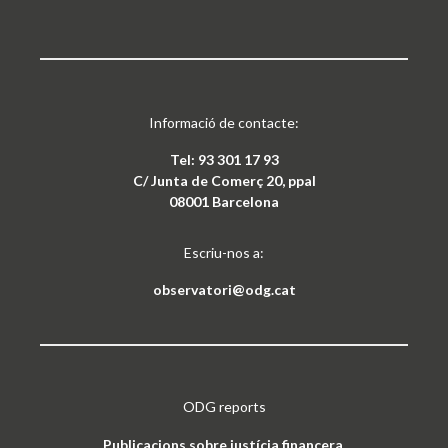
Informació de contacte:
Tel: 93 301 17 93
C/ Junta de Comerç 20, ppal
08001 Barcelona
Escriu-nos a:
observatori@odg.cat
ODG reports
Publicacions sobre justícia financera