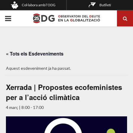
Col·labora amb l’ODG
Butlletí
PRIMARY
MENU
« Tots els Esdeveniments
Aquest esdeveniment ja ha passat.
Xerrada | Propostes ecofeministes
per a l’acció climàtica
4 març | 8:00
-
17:00