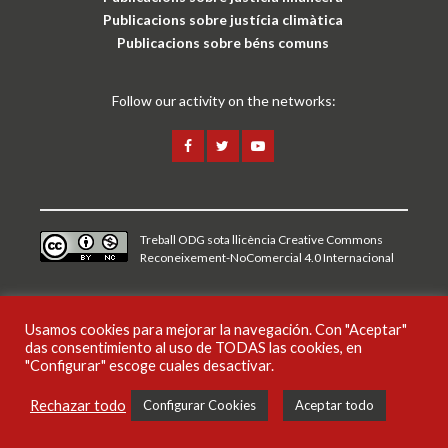
Publicacions sobre justícia climàtica
Publicacions sobre béns comuns
Follow our activity on the networks:
Treball ODG sota
llicència Creative Commons
Reconeixement-NoComercial 4.0 Internacional
Avís legal i política de privacitat
Usamos cookies para mejorar la navegación. Con "Aceptar"
das consentimiento al uso de TODAS las cookies, en
CAT
"Configurar" escoge cuales desactivar.
Rechazar todo
Configurar Cookies
Aceptar todo
Publicacions
Notícies
Audiovisuals
Campanyes
Podcasts