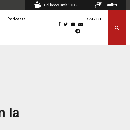
Col·labora amb l’ODG
Butlletí
Podcasts
CAT
ESP
n la