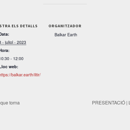
STRA ELS DETALLS
ORGANITZADOR
Data:
Balkar Earth
8 - juliol - 2023
Hora:
10:30 - 12:00
Lloc web:
https://balkar.earth/iltir/
que torna
PRESENTACIÓ | L