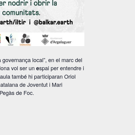
a governança local”, en el marc del
odona vol ser un
spai per entendre i
e
taula també hi participaran Oriol
atalana de Joventut i Mari
 Pegàs de Foc.